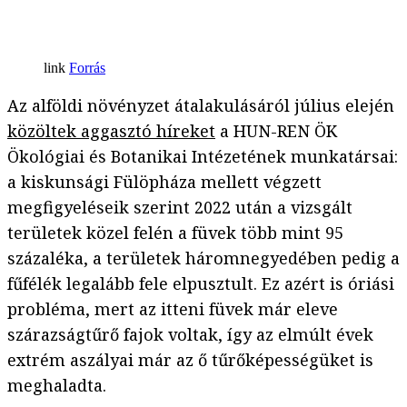
Forrás
Az alföldi növényzet átalakulásáról július elején
közöltek aggasztó híreket
a HUN-REN ÖK
Ökológiai és Botanikai Intézetének munkatársai:
a kiskunsági Fülöpháza mellett végzett
megfigyeléseik szerint 2022 után a vizsgált
területek közel felén a füvek több mint 95
százaléka, a területek háromnegyedében pedig a
fűfélék legalább fele elpusztult. Ez azért is óriási
probléma, mert az itteni füvek már eleve
szárazságtűrő fajok voltak, így az elmúlt évek
extrém aszályai már az ő tűrőképességüket is
meghaladta.