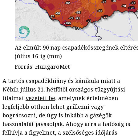
Az elmúlt 90 nap csapadékösszegének eltérése
július 16-ig (mm)
Forrás
:
HungaroMet
A tartós csapadékhiány és kánikula miatt a
Nébih július 21. hétfőtől országos tűzgyújtási
tilalmat
vezetett be
, amelynek értelmében
legfeljebb otthon lehet grillezni vagy
bográcsozni, de úgy is inkább a gázégők
használatát javasolják. Ahogy arra a hatóság is
felhívja a figyelmet, a szélsőséges időjárás