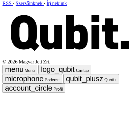
RSS
Szerzőinknek
Írj nekünk
©
2026
Magyar Jeti Zrt.
Menü
Címlap
Podcast
Qubit+
Profil