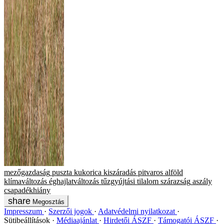
mezőgazdaság
puszta
kukorica
kiszáradás
pitvaros
alföld
klímaváltozás
éghajlatváltozás
tűzgyújtási tilalom
szárazság
aszály
csapadékhiány
Megosztás
Impresszum
Szerzői jogok
Adatvédelmi nyilatkozat
Sütibeállítások
Médiaajánlat
Hirdetői ÁSZF
Támogatói ÁSZF