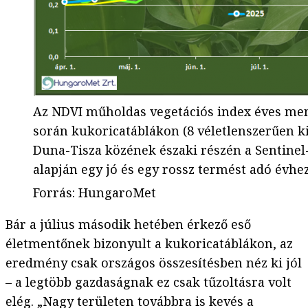
Az NDVI műholdas vegetációs index éves men
során kukoricatáblákon (8 véletlenszerűen kiv
Duna-Tisza közének északi részén a Sentine
alapján egy jó és egy rossz termést adó évhe
Forrás
:
HungaroMet
Bár a július második hetében érkező eső
életmentőnek bizonyult a kukoricatáblákon, az
eredmény csak országos összesítésben néz ki jól
– a legtöbb gazdaságnak ez csak tűzoltásra volt
elég. „Nagy területen továbbra is kevés a