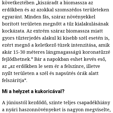
következtében „kiszáradt a biomassza az
erdőkben és az azokkal szomszédos területeken
egyaránt. Minden fás, száraz növényekkel
borított területen megnőtt a tűz kialakulásának
kockázata. Az extrém száraz biomassza miatt
gyors tűzterjedés alakul ki kisebb szél esetén is,
ezért megnő a keletkező tüzek intenzitása, amik
akár 15-30 méteres lángmagasságú koronatűzzé
fejlődhetnek.” Bár a napokban eshet kevés eső,
az „az erdőkben le sem ér a felszínre, illetve
nyílt területen a szél és napsütés órák alatt
felszárítja”.
Mi a helyzet a kukoricával?
A júniustól kezdődő, szinte teljes csapadékhiány
a nyári haszonnövényeket is nagyon megviselte,