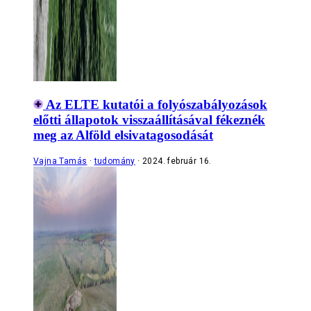
Az ELTE kutatói a folyószabályozások
előtti állapotok visszaállításával fékeznék
meg az Alföld elsivatagosodását
Vajna Tamás
tudomány
2024. február 16.