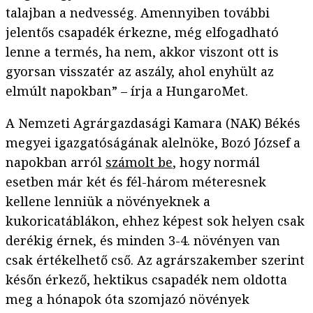
talajban a nedvesség. Amennyiben további
jelentős csapadék érkezne, még elfogadható
lenne a termés, ha nem, akkor viszont ott is
gyorsan visszatér az aszály, ahol enyhült az
elmúlt napokban” – írja a HungaroMet.
A Nemzeti Agrárgazdasági Kamara (NAK) Békés
megyei igazgatóságának alelnöke, Bozó József a
napokban arról
számolt be
, hogy normál
esetben már két és fél-három méteresnek
kellene lenniük a növényeknek a
kukoricatáblákon, ehhez képest sok helyen csak
derékig érnek, és minden 3-4. növényen van
csak értékelhető cső. Az agrárszakember szerint
későn érkező, hektikus csapadék nem oldotta
meg a hónapok óta szomjazó növények