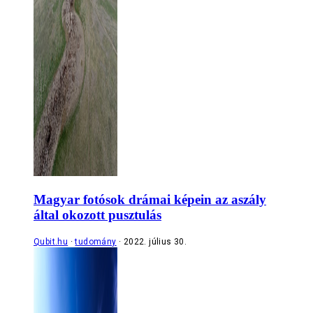
Magyar fotósok drámai képein az aszály
által okozott pusztulás
Qubit.hu
tudomány
2022. július 30.