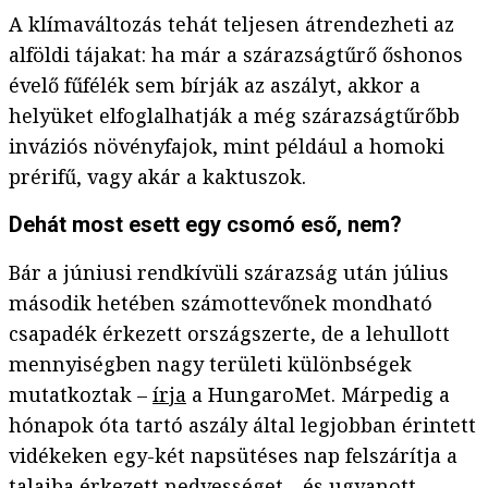
A klímaváltozás tehát teljesen átrendezheti az
alföldi tájakat: ha már a szárazságtűrő őshonos
évelő fűfélék sem bírják az aszályt, akkor a
helyüket elfoglalhatják a még szárazságtűrőbb
inváziós növényfajok, mint például a homoki
prérifű, vagy akár a kaktuszok.
Dehát most esett egy csomó eső, nem?
Bár a júniusi rendkívüli szárazság után július
második hetében számottevőnek mondható
csapadék érkezett országszerte, de a lehullott
mennyiségben nagy területi különbségek
mutatkoztak –
írja
a HungaroMet. Márpedig a
hónapok óta tartó aszály által legjobban érintett
vidékeken egy-két napsütéses nap felszárítja a
talajba érkezett nedvességet, „és ugyanott