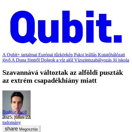
A Qubit+ tartalmai
Európai tűzkörkép
Paksi leállás
Kutatóhálózati
jövő
A Duna föntről
Dolgok a víz alól
Vízszintszabályozás
Jó iskola
Szavannává változtak az alföldi puszták
az extrém csapadékhiány miatt
Bodnár Zsolt
2025. július 22.
tudomány
Megosztás