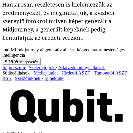
Hamarosan részletesen is kielemezzük az
eredményeket, és megmutatjuk, a kvízben
szereplő fotókról milyen képet generált a
Midjourney, a generált képeknek pedig
bemutatjuk az eredeti verzióit.
totó
MI
midjourney
ai
generatív ai
teszt
képgenerátor
mesterséges
intelligencia
Megosztás
Impresszum
Szerzői jogok
Adatvédelmi nyilatkozat
Sütibeállítások
Médiaajánlat
Hirdetői ÁSZF
Támogatói ÁSZF
RSS
Szerzőinknek
Írj nekünk