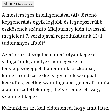
Megosztás
A mesterséges intelligenciával (AI) történő
képgenerálás egyik legjobb és legnépszerűbb
eszközének számító Midjourney idén tavasszal
megjelent 7. verziójával reprodukáltunk 13+1
tudományos „fotót”.
Azért csak idézőjelben, mert olyan képeket
válogattunk, amelyek nem egyszerű
fényképezőgéppel, hanem mikroszkóppal,
kamerarendszerekkel vagy űrteleszkóppal
készültek, esetleg számítógéppel generált minta
alapján születtek meg, illetve renderelt vagy
szkennelt képek.
Kvízünkben azt kell eldöntened, hogy amit látsz,