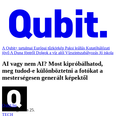
A Qubit+ tartalmai
Európai tűzkörkép
Paksi leállás
Kutatóhálózati
jövő
A Duna föntről
Dolgok a víz alól
Vízszintszabályozás
Jó iskola
AI vagy nem AI? Most kipróbálhatod,
meg tudod-e különböztetni a fotókat a
mesterségesen generált képektől
Qubit.hu
2025. augusztus 25.
TECH