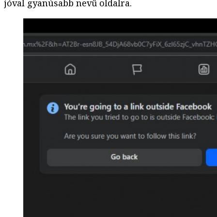
jóval gyanúsabb nevű oldalra.