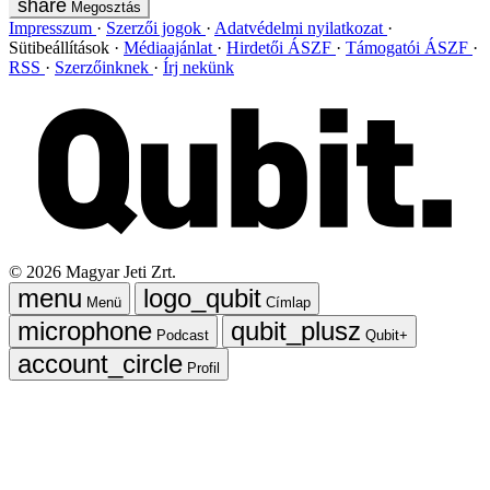
Megosztás
Impresszum
Szerzői jogok
Adatvédelmi nyilatkozat
Sütibeállítások
Médiaajánlat
Hirdetői ÁSZF
Támogatói ÁSZF
RSS
Szerzőinknek
Írj nekünk
©
2026
Magyar Jeti Zrt.
Menü
Címlap
Podcast
Qubit+
Profil