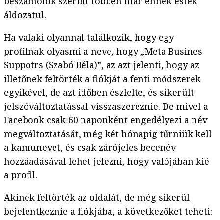
beszámolók szerint többen már ennek estek
áldozatul.
Ha valaki olyannal találkozik, hogy egy
profilnak olyasmi a neve, hogy „Meta Busines
Suppotrs (Szabó Béla)”, az azt jelenti, hogy az
illetőnek feltörték a fiókját a fenti módszerek
egyikével, de azt időben észlelte, és sikerült
jelszóváltoztatással visszaszereznie. De mivel a
Facebook csak 60 naponként engedélyezi a név
megváltoztatását, még két hónapig tűrniük kell
a kamunevet, és csak zárójeles becenév
hozzáadásával lehet jelezni, hogy valójában kié
a profil.
Akinek feltörték az oldalát, de még sikerül
bejelentkeznie a fiókjába, a következőket teheti: