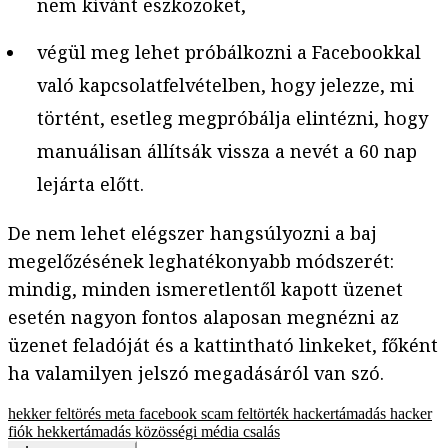
nem kívánt eszközöket,
végül meg lehet próbálkozni a Facebookkal
való kapcsolatfelvételben, hogy jelezze, mi
történt, esetleg megpróbálja elintézni, hogy
manuálisan állítsák vissza a nevét a 60 nap
lejárta előtt.
De nem lehet elégszer hangsúlyozni a baj
megelőzésének leghatékonyabb módszerét:
mindig, minden ismeretlentől kapott üzenet
esetén nagyon fontos alaposan megnézni az
üzenet feladóját és a kattintható linkeket, főként
ha valamilyen jelszó megadásáról van szó.
hekker
feltörés
meta
facebook
scam
feltörték
hackertámadás
hacker
fiók
hekkertámadás
közösségi média
csalás