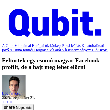
A Qubit+ tartalmai
Európai tűzkörkép
Paksi leállás
Kutatóhálózati
jövő
A Duna föntről
Dolgok a víz alól
Vízszintszabályozás
Jó iskola
Feltörtek egy csomó magyar Facebook-
profilt, de a bajt meg lehet előzni
Bodnár Zsolt
2025. szeptember 21.
TECH
Megosztás