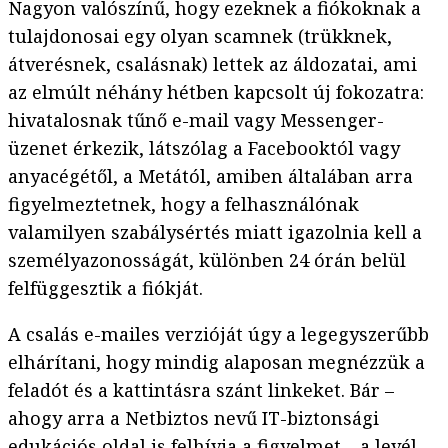
Nagyon valószínű, hogy ezeknek a fiókoknak a
tulajdonosai egy olyan scamnek (trükknek,
átverésnek, csalásnak) lettek az áldozatai, ami
az elmúlt néhány hétben kapcsolt új fokozatra:
hivatalosnak tűnő e-mail vagy Messenger-
üzenet érkezik, látszólag a Facebooktól vagy
anyacégétől, a Metától, amiben általában arra
figyelmeztetnek, hogy a felhasználónak
valamilyen szabálysértés miatt igazolnia kell a
személyazonosságát, különben 24 órán belül
felfüggesztik a fiókját.
A csalás e-mailes verzióját úgy a legegyszerűbb
elhárítani, hogy mindig alaposan megnézzük a
feladót és a kattintásra szánt linkeket. Bár –
ahogy arra a Netbiztos nevű IT-biztonsági
edukációs oldal is
felhívja a figyelmet
– a levél