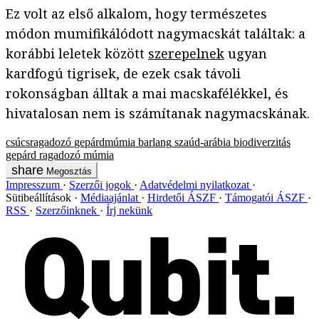
Ez volt az első alkalom, hogy természetes
módon mumifikálódott nagymacskát találtak: a
korábbi leletek között
szerepelnek
ugyan
kardfogú tigrisek, de ezek csak távoli
rokonságban álltak a mai macskafélékkel, és
hivatalosan nem is számítanak nagymacskának.
csúcsragadozó
gepárdmúmia
barlang
szaúd-arábia
biodiverzitás
gepárd
ragadozó
múmia
Megosztás
Impresszum
Szerzői jogok
Adatvédelmi nyilatkozat
Sütibeállítások
Médiaajánlat
Hirdetői ÁSZF
Támogatói ÁSZF
RSS
Szerzőinknek
Írj nekünk