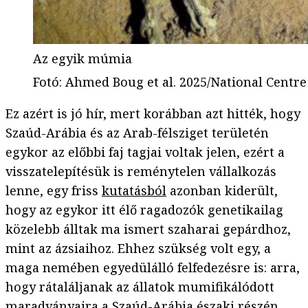
Az egyik múmia
Fotó
:
Ahmed Boug et al. 2025/National Centre 
Ez azért is jó hír, mert korábban azt hitték, hogy
Szaúd-Arábia és az Arab-félsziget területén
egykor az előbbi faj tagjai voltak jelen, ezért a
visszatelepítésük is reménytelen vállalkozás
lenne, egy friss
kutatásból
azonban kiderült,
hogy az egykor itt élő ragadozók genetikailag
közelebb álltak ma ismert szaharai gepárdhoz,
mint az ázsiaihoz. Ehhez szükség volt egy, a
maga nemében egyedülálló felfedezésre is: arra,
hogy rátaláljanak az állatok mumifikálódott
maradványaira a Szaúd-Arábia északi részén