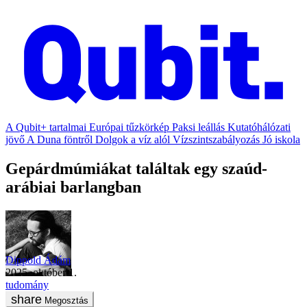
A Qubit+ tartalmai
Európai tűzkörkép
Paksi leállás
Kutatóhálózati
jövő
A Duna föntről
Dolgok a víz alól
Vízszintszabályozás
Jó iskola
Gepárdmúmiákat találtak egy szaúd-
arábiai barlangban
Dippold Ádám
2025. október 1.
tudomány
Megosztás