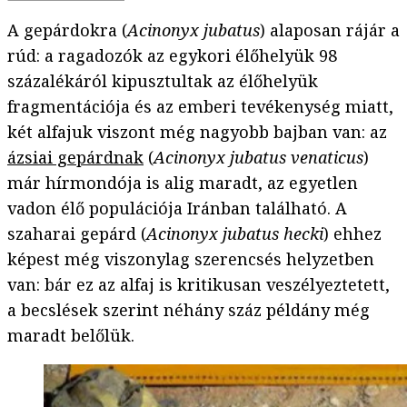
A gepárdokra (
Acinonyx jubatus
) alaposan rájár a
rúd: a ragadozók az egykori élőhelyük 98
százalékáról kipusztultak az élőhelyük
fragmentációja és az emberi tevékenység miatt,
két alfajuk viszont még nagyobb bajban van: az
ázsiai gepárdnak
(
Acinonyx jubatus venaticus
)
már hírmondója is alig maradt, az egyetlen
vadon élő populációja Iránban található. A
szaharai gepárd (
Acinonyx jubatus hecki
) ehhez
képest még viszonylag szerencsés helyzetben
van: bár ez az alfaj is kritikusan veszélyeztetett,
a becslések szerint néhány száz példány még
maradt belőlük.