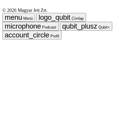
©
2026
Magyar Jeti Zrt.
Menü
Címlap
Podcast
Qubit+
Profil