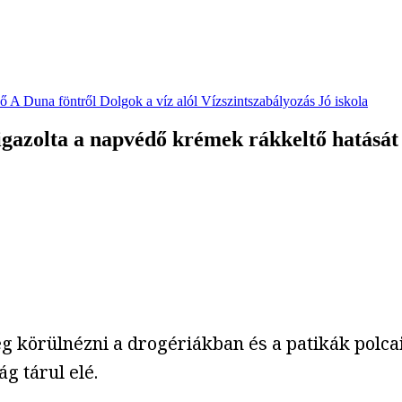
vő
A Duna föntről
Dolgok a víz alól
Vízszintszabályozás
Jó iskola
gazolta a napvédő krémek rákkeltő hatását
elég körülnézni a drogériákban és a patikák polc
g tárul elé.