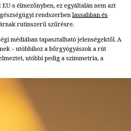
 EU-s élmezőnyben, ez egyáltalán nem azt
r egészségügyi rendszerben
lassabban és
árnak rutinszerű szűrésre.
ségi médiában tapasztalható jelenségektől. A
lnek – utóbbihoz a bőrgyógyászok a rút
elmeztet, utóbbi pedig a szimmetria, a