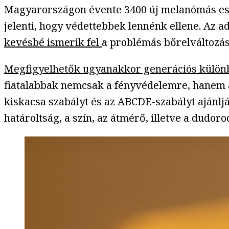
Magyarországon évente 3400 új melanómás ese
jelenti, hogy védettebbek lennénk ellene. Az
kevésbé ismerik fel
a problémás bőrelváltozás
Megfigyelhetők ugyanakkor generációs külö
fiatalabbak nemcsak a fényvédelemre, hanem a 
kiskacsa szabályt és az ABCDE-szabályt ajánljá
határoltság, a szín, az átmérő, illetve a dudor