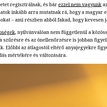
tet regisztrálnak, és bár
ezzel nem vagyunk
az
 adatok inkább arra mutatnak rá, hogy a magya
okat – ami részben abból fakad, hogy kevesen j
nbségek
, nyilvánvalóan nem függetlenül a közös
szűrésre és az önellenőrzésre is jobban figye
k. Előbbi az átlagostól eltérő anyajegyekre figy
odás mértékére és változására.