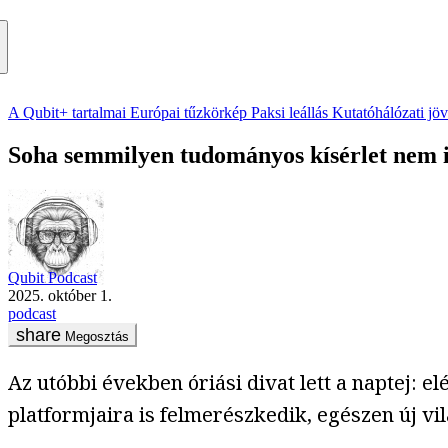
A Qubit+ tartalmai
Európai tűzkörkép
Paksi leállás
Kutatóhálózati jö
Soha semmilyen tudományos kísérlet nem i
Qubit Podcast
2025. október 1.
podcast
Megosztás
Az utóbbi években óriási divat lett a naptej: 
platformjaira is felmerészkedik, egészen új vilá