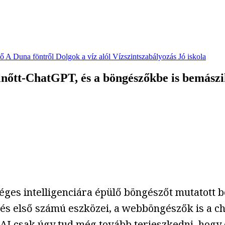
vő
A Duna föntről
Dolgok a víz alól
Vízszintszabályozás
Jó iskola
lnőtt-ChatGPT, és a böngészőkbe is bemászi
éges intelligenciára épülő böngészőt mutatott b
zés első számú eszközei, a webböngészők is a c
AI csak úgy tud még tovább terjeszkedni, hogy o