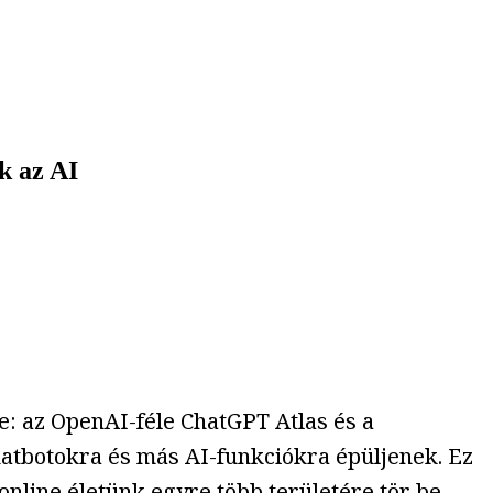
k az AI
e: az OpenAI-féle ChatGPT Atlas és a
hatbotokra és más AI-funkciókra épüljenek. Ez
nline életünk egyre több területére tör be,