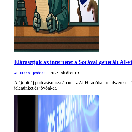
Elárasztják az internetet a Sorával generált AI-v
AI Híradó
podcast
2025. október 19.
A Qubit új podcastsorozatában, az AI Híradóban rendszeresen át
jelenünket és jövőnket.