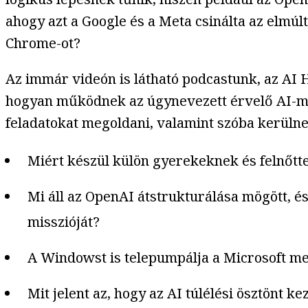
ahogy azt a Google és a Meta csinálta az elmú
Chrome-ot?
Az immár videón is látható podcastunk, az AI
hogyan működnek az úgynevezett érvelő AI-mo
feladatokat megoldani, valamint szóba kerülnek
Miért készül külön gyerekeknek és felnőtt
Mi áll az OpenAI átstrukturálása mögött, és
misszióját?
A Windowst is telepumpálja a Microsoft me
Mit jelent az, hogy az AI túlélési ösztönt ke