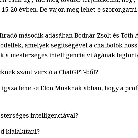
lt 15-20 évben. De vajon meg lehet-e szorongat
 Híradó második adásában Bodnár Zsolt és Tóth 
dellek, amelyek segítségével a chatbotok hos
 a mesterséges intelligencia világának legfontos
eknek szánt verzió a ChatGPT-ből?
 igaza lehet-e Elon Musknak abban, hogy a profit
sterséges intelligenciával?
zd kialakítani?