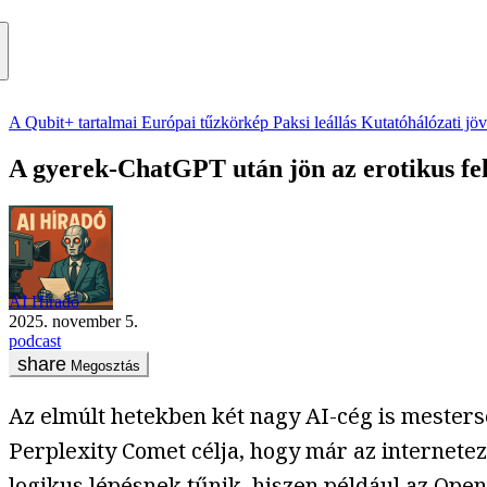
A Qubit+ tartalmai
Európai tűzkörkép
Paksi leállás
Kutatóhálózati jö
A gyerek-ChatGPT után jön az erotikus fe
AI Híradó
2025. november 5.
podcast
Megosztás
Az elmúlt hetekben két nagy AI-cég is mesters
Perplexity Comet célja, hogy már az internete
logikus lépésnek tűnik, hiszen például az Open