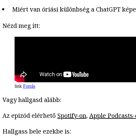
Miért van óriási különbség a ChatGPT képe
Nézd meg itt:
Forrás
Vagy hallgasd alább:
Az epizód elérhető
Spotify-on
,
Apple Podcasts-
Hallgass bele ezekbe is: