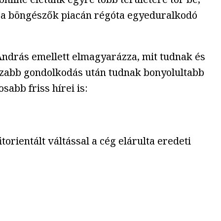
ni a böngészők piacán régóta egyeduralkodó
András emellett elmagyarázza, mit tudnak és
szabb gondolkodás után tudnak bonyolultabb
abb friss hírei is:
orientált váltással a cég elárulta eredeti