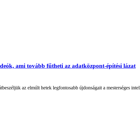
ideók, ami tovább fűtheti az adatközpont-építési lázat
beszéljük az elmúlt hetek legfontosabb újdonságait a mesterséges intell