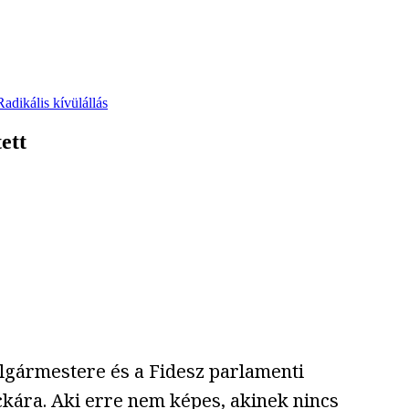
Radikális kívülállás
ett
lgármestere és a Fidesz parlamenti
ckára. Aki erre nem képes, akinek nincs