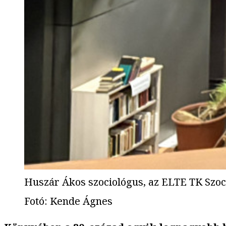
Huszár Ákos szociológus, az ELTE TK Szoci
Fotó
:
Kende Ágnes