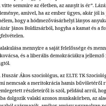
m vitte semmire az életben, az annyit is ér”. L
eménye, amivel, ha az ember ügyes, akár jól is j
remélem, hogy a hódmezővásárhelyi lányos anyuk
Lázár János Boldizsárból, hogyha a kamat és a fo
felvételen.
lakulása mennyire a saját felelőssége és menny
 kovácsa, és a liberális demokráciákra jellemző
gtól.
Huszár Ákos szociológus, az ELTE TK Szociológ
ami nemcsak a meritokrácia hamis bűvöletéről rá
mlegetett részleteiről is szól, például arról, 
iába dolgozik valaki azonos munkakörben, az al
uszból származók, amikor amúgy ugyanolyan poz