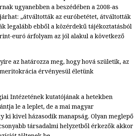
ázárnak ugyanebben a beszédében a 2008-as
árhat: „átváltották az euróbetétet, átváltották
ák legalább ebből a közérdekű tájékoztatásból
rint-euró árfolyam az jól alakul a következő
ire az határozza meg, hogy hová születik, az
 meritokrácia érvényesül életünk
iai Intézetének kutatójának a hetekben
ntja le a leplet, de a mai magyar
hogy ki kivel házasodik manapság. Olyan meglepő
acsonyabb társadalmi helyzetből érkezők akkor
íciót töltenek be.