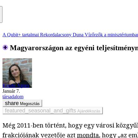
A Qubit+ tartalmai
Rekordalacsony Duna
Vízőrzők a minisztériumba
Magyarországon az egyéni teljesítményné
Kende Ágnes
január 7.
társadalom
Megosztás
Ajándékozás
Még 2011-ben történt, hogy egy városi közgy
frakciójának vezetője azt
mondta
, hogy „az em