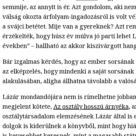
semmije, az annyit is ér. Azt gondolom, aki ne
válság okozta árfolyam-ingadozásról is volt vél
a svájci betétet. Mije van a gyereknek? Azt 
érzékelték, hogy húsz év múlva jó parti lehet 
években” – hallható az akkor kiszivárgott hang
Bár izgalmas kérdés, hogy az ember sorsának a
az elképzelés, hogy mindenki a saját sorsának
alakulásában, aligha állhatna távolabb a valósá
Lázár mondandójára nem is rímelhetne jobban 
megjelent kötete,
Az osztály hosszú árnyéka
, 
osztálytársadalom elemzésének Lázár által is e
dolgok is kiderülnek a könyvből, mint hogy h
is kevesebbet keresnek, mint a magasabb stát