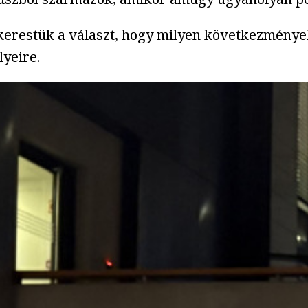
 kerestük a választ, hogy milyen következménye
lyeire.