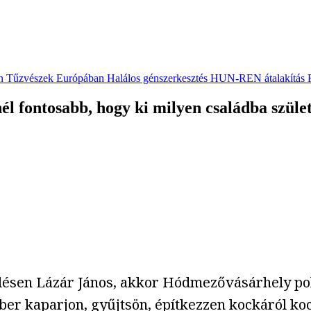
n
Tűzvészek Európában
Halálos génszerkesztés
HUN-REN átalakítás
l fontosabb, hogy ki milyen családba szület
űlésen Lázár János, akkor Hódmezővásárhely po
ber kaparjon, gyűjtsön, építkezzen kockáról ko