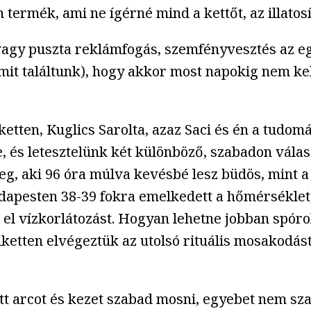
termék, ami ne ígérné mind a kettőt, az illatosí
 vagy puszta reklámfogás, szemfényvesztés az egé
mit találtunk), hogy akkor most napokig nem kel
ketten, Kuglics Sarolta, azaz Saci és én a tudo
 és letesztelünk két különböző, szabadon választ
g, aki 96 óra múlva kevésbé lesz büdös, mint a
Budapesten 38-39 fokra emelkedett a hőmérséklet
k el vízkorlátozást. Hogyan lehetne jobban spór
dketten elvégeztük az utolsó rituális mosakodá
tt arcot és kezet szabad mosni, egyebet nem sz