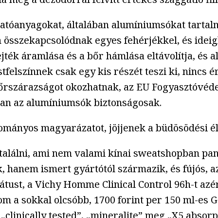
atóanyagokat, általában alumíniumsókat tartal
n összekapcsolódnak egyes fehérjékkel, és idei
rejték áramlása és a bőr hámlása eltávolítja, és
tfelszínnek csak egy kis részét teszi ki, nincs 
bőrszárazságot okozhatnak, az EU Fogyasztóvé
ban az alumíniumsók biztonságosak.
dományos magyarázatot, jöjjenek a büdösödési 
alálni, ami nem valami kínai sweatshopban pan
 hanem ismert gyártótól származik, és fújós, az
tust, a Vichy Homme Clinical Control 96h-t azért
om a sokkal olcsóbb, 1700 forint per 150 ml-es G
 „clinically tested”, „mineralite” meg „X5 abso