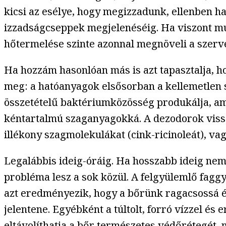
kicsi az esélye, hogy megizzadunk, ellenben ha
izzadságcseppek megjelenéséig. Ha viszont m
hőtermelése szinte azonnal megnöveli a szerve
Ha hozzám hasonlóan más is azt tapasztalja, h
meg: a hatóanyagok elsősorban a kellemetlen sz
összetételű baktériumközösség produkálja, ami 
kéntartalmú szaganyagokká. A dezodorok visszas
illékony szagmolekulákat (cink-ricinoleát), vag
Legalábbis ideig-óráig. Ha hosszabb ideig nem
probléma lesz a sok közül. A felgyülemlő fagg
azt eredményezik, hogy a bőrünk ragacsossá és
jelentene. Egyébként a túltolt, forró vízzel é
eltávolíthatja a bőr természetes védőrétegét, n