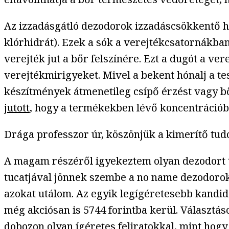
Az izzadásgátló dezodorok izzadáscsökkentő h
klórhidrát). Ezek a sók a verejtékcsatornákba
verejték jut a bőr felszínére. Ezt a dugót a ve
verejtékmirigyeket. Mivel a bekent hónalj a tes
készítmények átmenetileg csípő érzést vagy 
jutott
, hogy a termékekben lévő koncentráció
Drága professzor úr, köszönjük a kimerítő tu
A magam részéről igyekeztem olyan dezodort t
tucatjával jönnek szembe a no name dezodorok,
azokat utálom. Az egyik legígéretesebb kandidá
még akciósan is 5744 forintba kerül. Választás
dobozon olyan ígéretes feliratokkal, mint hogy