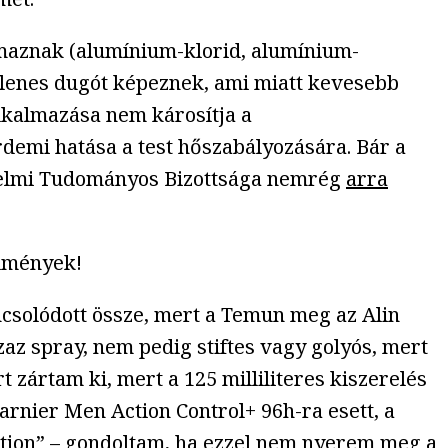
maznak (alumínium-klorid, alumínium-
glenes dugót képeznek, ami miatt kevesebb
 alkalmazása nem károsítja a
érdemi hatása a test hőszabályozására. Bár a
delmi Tudományos Bizottsága nemrég
arra
élmények!
csolódott össze, mert a Temun meg az Alin
az spray, nem pedig stiftes vagy golyós, mert
 zártam ki, mert a 125 milliliteres kiszerelés
arnier Men Action Control+ 96h-ra esett, a
rption” – gondoltam, ha ezzel nem nyerem meg a