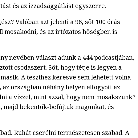
tást és az izzadsággátlást egyszerre.
sz? Valóban azt jelenti a 96, sőt 100 órás
l mosakodni, és az irtózatos hőségben is
mány nevében választ adunk a 444 podcastjában,
ott csodaszert. Sőt, hogy tétje is legyen a
 másik. A teszthez keresve sem lehetett volna
, az országban néhány helyen elfogyott az
olni a vízzel, mint azzal, hogy nem mosakszunk?
st, majd bekentük-befújtuk magunkat, és
abad. Ruhát cserélni természetesen szabad. A