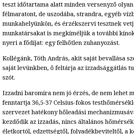
teszt időtartama alatt minden versenyző olyan
félmaratont, de uszodába, strandra, egyéb vízb
munkahelyünkön, és érzékszervi tesztnek vetj
munkatársakat is megkíméljük a további kínoktó
nyeri a fődíjat: egy felhőtlen zuhanyozást.
Kollégánk, Tóth András, akit saját bevallása sz
saját levünkben, ő feltárja az izzadsággátlás
szót.
Izzadni baromira nem jó érzés, de nem lehet 
fenntartja 36,5-37 Celsius-fokos testhőmérsék
szervezet hatékony hőleadási mechanizmusává 
kezdődik az izzadás, nincs általános hőmérsék
életkortól, edzettségtől, folyadékbeviteltől, a