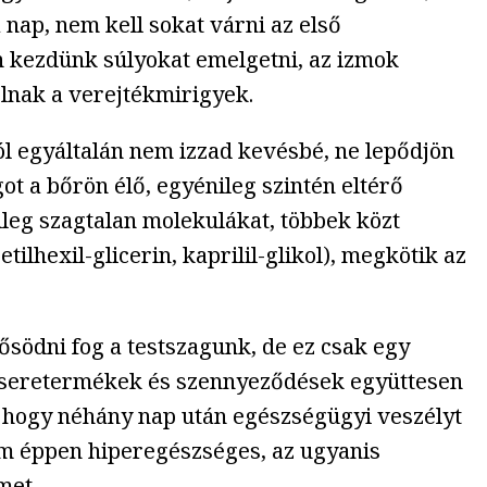
 nap, nem kell sokat várni az első
 kezdünk súlyokat emelgetni, az izmok
olnak a verejtékmirigyek.
ól egyáltalán nem izzad kevésbé, ne lepődjön
t a bőrön élő, egyénileg szintén eltérő
ileg szagtalan molekulákat, többek közt
lhexil-glicerin, kaprilil-glikol), megkötik az
ősödni fog a testszagunk, de ez csak egy
yagcseretermékek és szennyeződések együttesen
t hogy néhány nap után egészségügyi veszélyt
sem éppen hiperegészséges, az ugyanis
met.