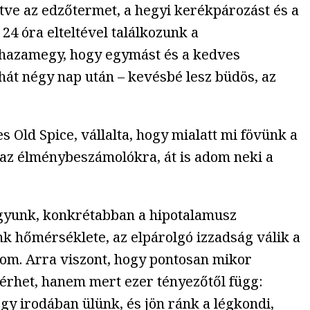
tve az edzőtermet, a hegyi kerékpározást és a
24 óra elteltével találkozunk a
z hazamegy, hogy egymást és a kedves
ehát négy nap után – kevésbé lesz büdös, az
s Old Spice, vállalta, hogy mialatt mi fövünk a
 az élménybeszámolókra, át is adom neki a
agyunk, konkrétabban a hipotalamusz
k hőmérséklete, az elpárolgó izzadság válik a
om. Arra viszont, hogy pontosan mikor
térhet, hanem mert ezer tényezőtől függ:
egy irodában ülünk, és jön ránk a légkondi,