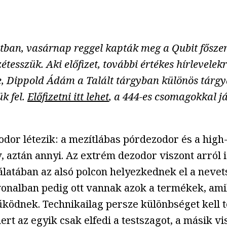
ontban, vasárnap reggel kapták meg a Qubit főszer
étesszük. Aki előfizet, további értékes hírlevele
, Dippold Ádám a Talált tárgyban különös tárgya
ük fel.
Előfizetni itt lehet
, a 444-es csomagokkal j
dor létezik: a mezítlábas pórdezodor és a high
, aztán annyi. Az extrém dezodor viszont arról i
álatában az alsó polcon helyezkednek el a neve
vonalban pedig ott vannak azok a termékek, amik
űködnek. Technikailag persze különbséget kell t
mert az egyik csak elfedi a testszagot, a másik