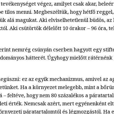
 tevékenységet végez, amilyet csak akar, beleér
e tilos menni. Megbeszéltük, hogy hétfő reggel, 
ük alá magukat. Aki elviselhetetlenül büdös, a
l. Aki csütörtök délelőtt 10 órakor – 96 óra, t
erint nemrég csúnyán cserben hagyott egy stifte
 tudományos hátterét. Úgyhogy mielőtt rátérnénk
megúszni: ez az egyik mechanizmus, amivel az 
letünket. Ha a környezet melegebb, mint a bőrün
– feltéve, hogy nem 80 százalékos a páratartal
leti érték. Nemcsak azért, mert egyénenként el
 környezeti páratartalomtól és légmozgástól. Ha 