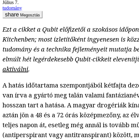
július 7.
tudomány
Megosztás
Ezt a cikket a Qubit előfizetői a szokásos időp
Kitchenben; most ízletítőként ingyenesen is közz
tudomány és a technika fejleményeit mutatja be
elmúlt hét legérdekesebb Qubit-cikkeit elevenítj
aktiválni
.
A hatás időtartama szempontjából kétfajta dezo
van írva a gyártó meg talán valami fantázianév
hosszan tart a hatása. A magyar drogériák kín
aztán jön a 48 és a 72 órás középmezőny, az él
teljes napon át, esetleg még annál is tovább m
(antiperspirant vagy antitranspirant) között, 