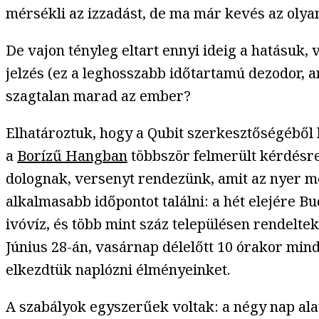
mérsékli az izzadást, de ma már kevés az olyan 
De vajon tényleg eltart ennyi ideig a hatásuk,
jelzés (ez a leghosszabb időtartamú dezodor, a
szagtalan marad az ember?
Elhatároztuk, hogy a Qubit szerkesztőségéből 
a
Borízű Hangban
többször felmerült kérdésre,
dolognak, versenyt rendezünk, amit az nyer me
alkalmasabb időpontot találni: a hét elejére 
ivóvíz, és több mint száz településen rendelte
Június 28-án, vasárnap délelőtt 10 órakor min
elkezdtük naplózni élményeinket.
A szabályok egyszerűek voltak: a négy nap ala