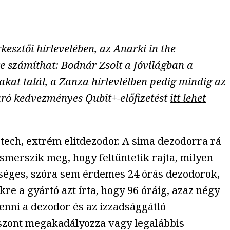
kesztői hírlevelében, az Anarki in the
kre számíthat: Bodnár Zsolt a Jóvilágban a
kat talál, a Zanza hírlevlélben pedig mindig az
áró kedvezményes Qubit+-előfizetést
itt lehet
-tech, extrém elitdezodor. A sima dezodorra rá
smerszik meg, hogy feltüntetik rajta, milyen
tséges, szóra sem érdemes 24 órás dezodorok,
re a gyártó azt írta, hogy 96 óráig, azaz négy
enni a dezodor és az izzadsággátló
 viszont megakadályozza vagy legalábbis