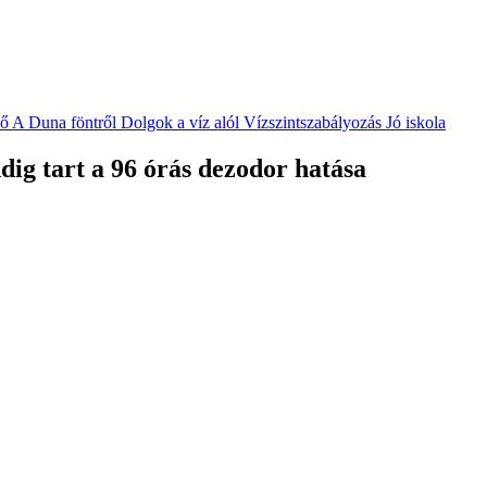
vő
A Duna föntről
Dolgok a víz alól
Vízszintszabályozás
Jó iskola
ig tart a 96 órás dezodor hatása