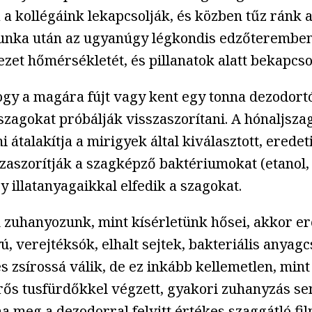
 a kollégáink lekapcsolják, és közben tűz ránk a
unka után az ugyanúgy légkondis edzőteremben
zet hőmérsékletét, és pillanatok alatt bekapcs
ogy a magára fújt vagy kent egy tonna dezodort
agokat próbálják visszaszorítani. A hónaljszago
átalakítja a mirigyek által kiválasztott, eredet
zorítják a szagképző baktériumokat (etanol, eti
y illatanyagaikkal elfedik a szagokat.
 zuhanyozunk, mint kísérletünk hősei, akkor er
yú, verejtéksók, elhalt sejtek, bakteriális an
 zsírossá válik, de ez inkább kellemetlen, min
s erős tusfürdőkkel végzett, gyakori zuhanyzás 
a meg a dezodorral felvitt értékes szaggátló fil