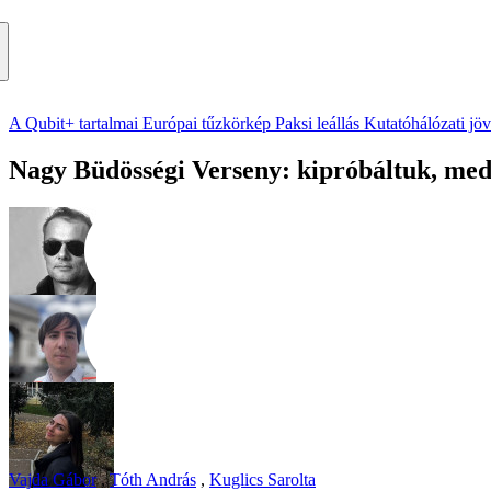
A Qubit+ tartalmai
Európai tűzkörkép
Paksi leállás
Kutatóhálózati jö
Nagy Büdösségi Verseny: kipróbáltuk, medd
Vajda Gábor
,
Tóth András
,
Kuglics Sarolta