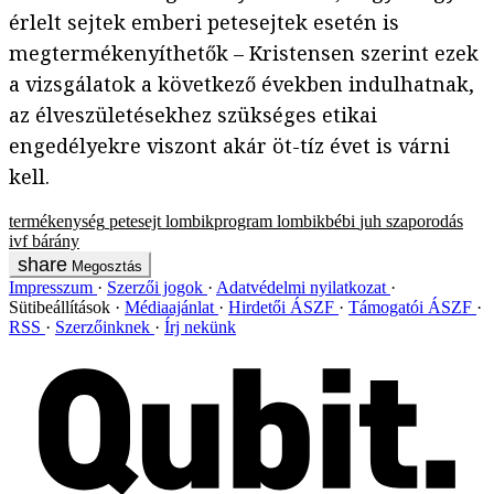
érlelt sejtek emberi petesejtek esetén is
megtermékenyíthetők – Kristensen szerint ezek
a vizsgálatok a következő években indulhatnak,
az élveszületésekhez szükséges etikai
engedélyekre viszont akár öt-tíz évet is várni
kell.
termékenység
petesejt
lombikprogram
lombikbébi
juh
szaporodás
ivf
bárány
Megosztás
Impresszum
Szerzői jogok
Adatvédelmi nyilatkozat
Sütibeállítások
Médiaajánlat
Hirdetői ÁSZF
Támogatói ÁSZF
RSS
Szerzőinknek
Írj nekünk