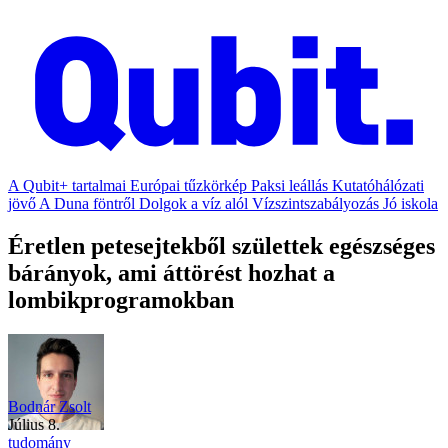
A Qubit+ tartalmai
Európai tűzkörkép
Paksi leállás
Kutatóhálózati
jövő
A Duna föntről
Dolgok a víz alól
Vízszintszabályozás
Jó iskola
Éretlen petesejtekből születtek egészséges
bárányok, ami áttörést hozhat a
lombikprogramokban
Bodnár Zsolt
július 8.
tudomány