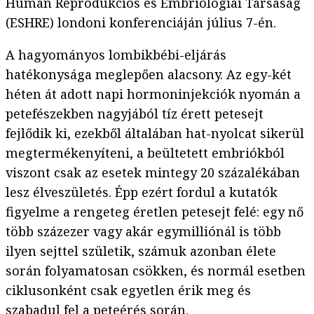
Humán Reprodukciós és Embriológiai Társaság
(ESHRE) londoni konferenciáján július 7-én.
A hagyományos lombikbébi-eljárás
hatékonysága meglepően alacsony. Az egy-két
héten át adott napi hormoninjekciók nyomán a
petefészekben nagyjából tíz érett petesejt
fejlődik ki, ezekből általában hat-nyolcat sikerül
megtermékenyíteni, a beültetett embriókból
viszont csak az esetek mintegy 20 százalékában
lesz élveszületés. Épp ezért fordul a kutatók
figyelme a rengeteg éretlen petesejt felé: egy nő
több százezer vagy akár egymilliónál is több
ilyen sejttel születik, számuk azonban élete
során folyamatosan csökken, és normál esetben
ciklusonként csak egyetlen érik meg és
szabadul fel a peteérés során.