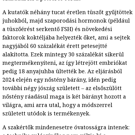
A kutatók néhány tucat éretlen tüszőt gyűjtöttek
juhokból, majd szaporodási hormonok (például
a tüszőérést serkentő FSH) és növekedési
faktorok koktéljába helyezték őket, ami a sejtek
nagyjából 60 százalékát érett petesejtté
alakította. Ezek mintegy 30 százalékát sikerül
megtermékenyíteni, az így létrejött embriókat
pedig 18 anyajuhba ültették be. Az eljárásból
2024 elején egy nőstény bárány, idén pedig
további négy jószág született – az elsőszülött
nőstény ráadásul maga is két bárányt hozott a
világra, ami arra utal, hogy a módszerrel
született utódok is termékenyek.
A szakértők mindenesetre óvatosságra intenek: