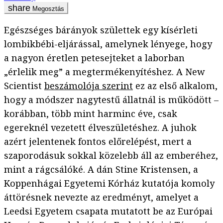
Megosztás
Egészséges bárányok születtek egy kísérleti
lombikbébi-eljárással, amelynek lényege, hogy
a nagyon éretlen petesejteket a laborban
„érlelik meg” a megtermékenyítéshez. A New
Scientist
beszámolója szerint
ez az első alkalom,
hogy a módszer nagytestű állatnál is működött –
korábban, több mint harminc éve, csak
egereknél vezetett élveszületéshez. A juhok
azért jelentenek fontos előrelépést, mert a
szaporodásuk sokkal közelebb áll az emberéhez,
mint a rágcsálóké. A dán Stine Kristensen, a
Koppenhágai Egyetemi Kórház kutatója komoly
áttörésnek nevezte az eredményt, amelyet a
Leedsi Egyetem csapata mutatott be az Európai