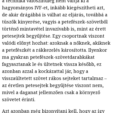
a technika valószínűleg nem váltja ki a
hagyományos IVF-et, inkább kiegészítheti azt,
de akár drágábbá is válhat az eljárás, továbbá a
tüszők kinyerése, vagyis a petefészek-szövetből
történő mintavétel invazívabb is, mint az érett
petesejtek begyűjtése. Egy csoportnak viszont
valódi előnyt hozhat: azoknak a nőknek, akiknek
a petefészkét a rákkezelés károsította. Ilyenkor
ma gyakran petefészek-szövetdarabkákat
fagyasztanak le és ültetnek vissza később, ez
azonban azzal a kockázattal jár, hogy a
visszaültetett szövet rákos sejteket tartalmaz –
az éretlen petesejtek begyűjtése viszont nem,
mivel a daganat jellemzően csak a környező
szövetet érinti.
Azt azonban még bizonyítani kell, hogy az így