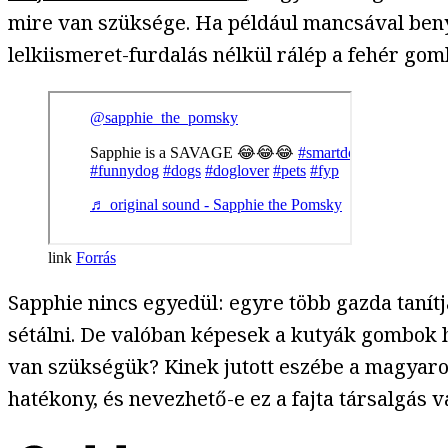
mire van szüksége. Ha például mancsával benyo
lelkiismeret-furdalás nélkül rálép a fehér gomb
Forrás
Sapphie nincs egyedül: egyre több gazda tanítj
sétálni. De valóban képesek a kutyák gombok h
van szükségük? Kinek jutott eszébe a magyar
hatékony, és nevezhető-e ez a fajta társalgás