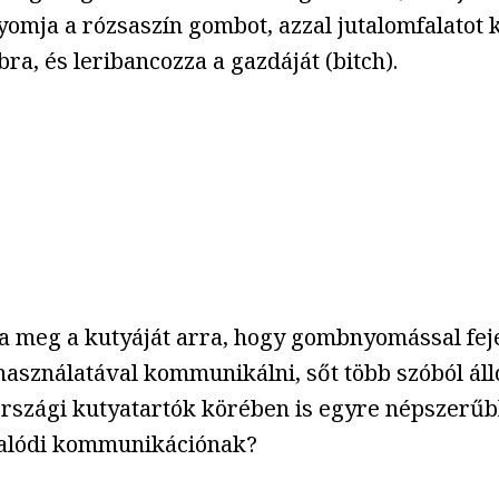
mja a rózsaszín gombot, azzal jutalomfalatot k
ra, és leribancozza a gazdáját (bitch).
a meg a kutyáját arra, hogy gombnyomással feje
asználatával kommunikálni, sőt több szóból áll
országi kutyatartók körében is egyre népsze
 valódi kommunikációnak?