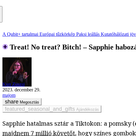
A Qubit+ tartalmai
Európai tűzkörkép
Paksi leállás
Kutatóhálózati jö
Treat! No treat? Bitch! – Sapphie haboz
Kun Zsuzsi
2023. december 29.
majom
Megosztás
Ajándékozás
Sapphie hatalmas sztár a Tiktokon: a pomsky (e
majdnem 7 millió követőt
, hogy színes gombok 