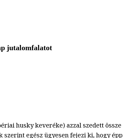
ap jutalomfalatot
bériai husky keveréke) azzal szedett össze
 szerint egész ügyesen fejezi ki, hogy épp