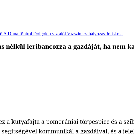
vő
A Duna föntről
Dolgok a víz alól
Vízszintszabályozás
Jó iskola
ás nélkül leribancozza a gazdáját, ha nem k
z a kutyafajta a pomerániai törpespicc és a szi
segítségével kommunikál a gazdáival, és a jelek