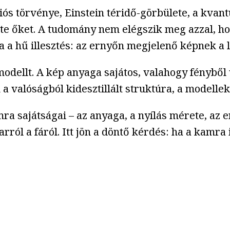
iós törvénye, Einstein téridő-görbülete, a kv
te őket. A tudomány nem elégszik meg azzal, ho
lja a hű illesztés: az ernyőn megjelenő képnek a 
 modellt. A kép anyaga sajátos, valahogy fényből
 valóságból kidesztillált struktúra, a modellek
ra sajátságai – az anyaga, a nyílás mérete, az 
 a fáról. Itt jön a döntő kérdés: ha a kamra ily