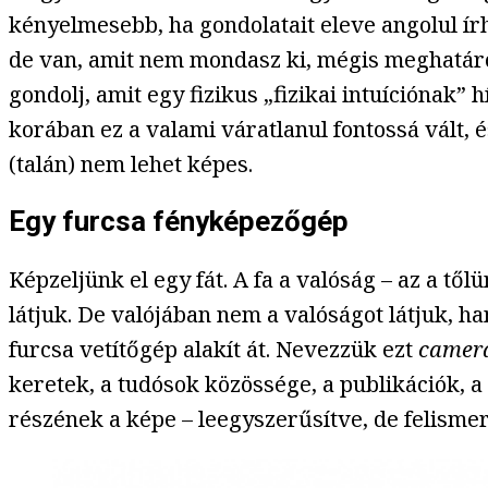
kényelmesebb, ha gondolatait eleve angolul ír
de van, amit nem mondasz ki, mégis meghatár
gondolj, amit egy fizikus „fizikai intuíciónak
korában ez a valami váratlanul fontossá vált,
(talán) nem lehet képes.
Egy furcsa fényképezőgép
Képzeljünk el egy fát. A fa a valóság – az a tő
látjuk. De valójában nem a valóságot látjuk, h
furcsa vetítőgép alakít át. Nevezzük ezt
camera
keretek, a tudósok közössége, a publikációk, a
részének a képe – leegyszerűsítve, de felismer