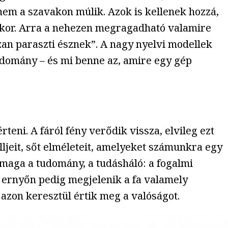
nem a szavakon múlik. Azok is kellenek hozzá,
akor. Arra a nehezen megragadható valamire
ózan paraszti észnek”. A nagy nyelvi modellek
tudomány – és mi benne az, amire egy gép
teni. A fáról fény verődik vissza, elvileg ezt
lljeit, sőt elméleteit, amelyeket számunkra egy
maga a tudomány, a tudásháló: a fogalmi
z ernyőn pedig megjelenik a fa valamely
azon keresztül értik meg a valóságot.