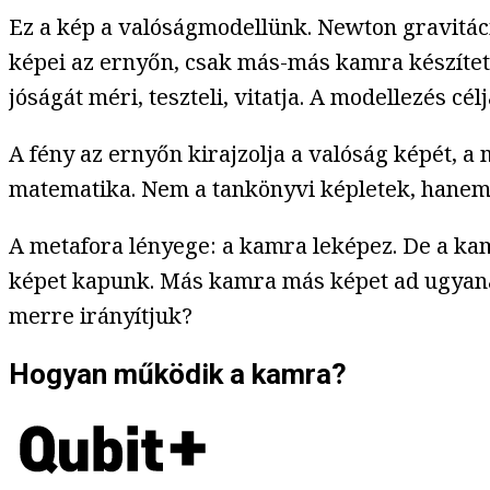
Ez a kép a valóságmodellünk. Newton gravitác
képei az ernyőn, csak más-más kamra készítet
jóságát méri, teszteli, vitatja. A modellezés cé
A fény az ernyőn kirajzolja a valóság képét, a
matematika. Nem a tankönyvi képletek, hanem a
A metafora lényege: a kamra leképez. De a kam
képet kapunk. Más kamra más képet ad ugyanarról
merre irányítjuk?
Hogyan működik a kamra?