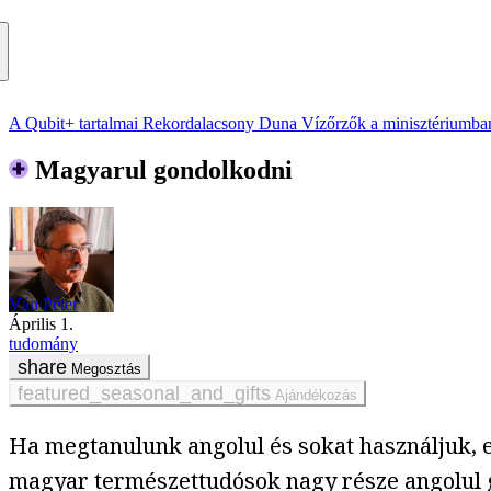
A Qubit+ tartalmai
Rekordalacsony Duna
Vízőrzők a minisztériumba
Magyarul gondolkodni
Ván Péter
április 1.
tudomány
Megosztás
Ajándékozás
Ha megtanulunk angolul és sokat használjuk, e
magyar természettudósok nagy része angolul g