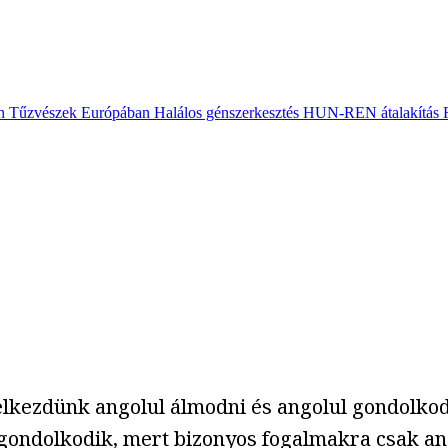
n
Tűzvészek Európában
Halálos génszerkesztés
HUN-REN átalakítás
lkezdünk angolul álmodni és angolul gondolkodn
ondolkodik, mert bizonyos fogalmakra csak ango