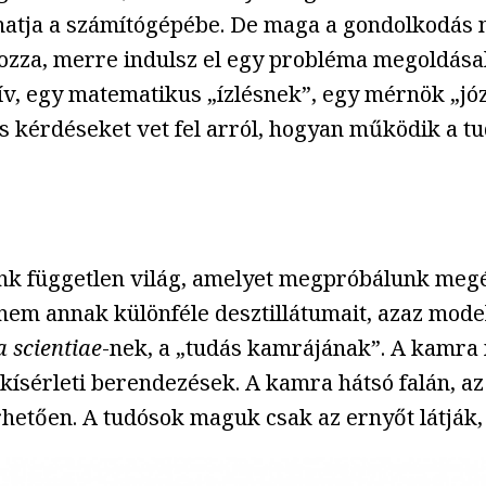
hatja a számítógépébe. De maga a gondolkodás 
ozza, merre indulsz el egy probléma megoldás
” hív, egy matematikus „ízlésnek”, egy mérnök „j
 és kérdéseket vet fel arról, hogyan működik a 
lünk független világ, amelyet megpróbálunk megér
anem annak különféle desztillátumait, azaz mode
 scientiae
-nek, a „tudás kamrájának”. A kamra 
 kísérleti berendezések. A kamra hátsó falán, a
hetően. A tudósok maguk csak az ernyőt látják, 