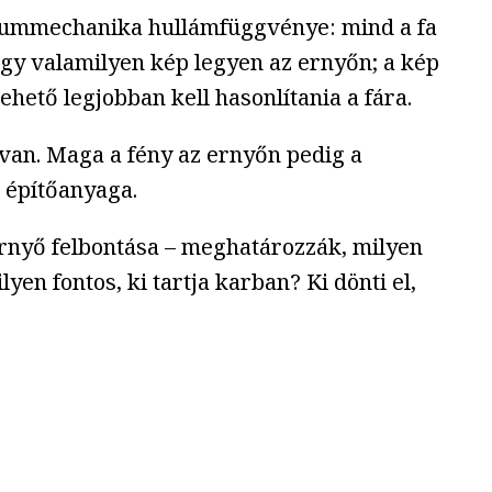
antummechanika hullámfüggvénye: mind a fa
gy valamilyen kép legyen az ernyőn; a kép
lehető legjobban kell hasonlítania a fára.
 van. Maga a fény az ernyőn pedig a
 építőanyaga.
ernyő felbontása – meghatározzák, milyen
en fontos, ki tartja karban? Ki dönti el,