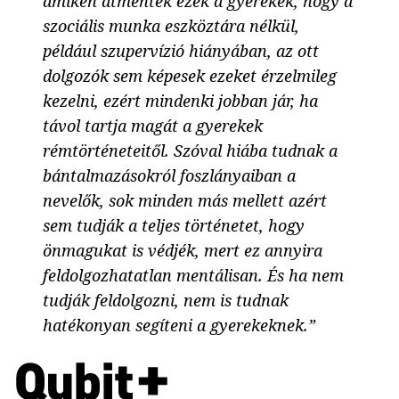
amiken átmentek ezek a gyerekek, hogy a
szociális munka eszköztára nélkül,
például szupervízió hiányában, az ott
dolgozók sem képesek ezeket érzelmileg
kezelni, ezért mindenki jobban jár, ha
távol tartja magát a gyerekek
rémtörténeteitől. Szóval hiába tudnak a
bántalmazásokról foszlányaiban a
nevelők, sok minden más mellett azért
sem tudják a teljes történetet, hogy
önmagukat is védjék, mert ez annyira
feldolgozhatatlan mentálisan. És ha nem
tudják feldolgozni, nem is tudnak
hatékonyan segíteni a gyerekeknek.”