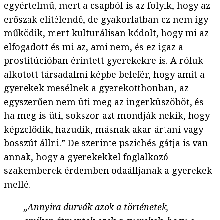
egyértelmű, mert a csapból is az folyik, hogy az
erőszak elítélendő, de gyakorlatban ez nem így
működik, mert kulturálisan kódolt, hogy mi az
elfogadott és mi az, ami nem, és ez igaz a
prostitúcióban érintett gyerekekre is. A róluk
alkotott társadalmi képbe belefér, hogy amit a
gyerekek mesélnek a gyerekotthonban, az
egyszerűen nem üti meg az ingerküszöböt, és
ha meg is üti, sokszor azt mondják nekik, hogy
képzelődik, hazudik, másnak akar ártani vagy
bosszút állni.” De szerinte pszichés gátja is van
annak, hogy a gyerekekkel foglalkozó
szakemberek érdemben odaálljanak a gyerekek
mellé.
„Annyira durvák azok a történetek,