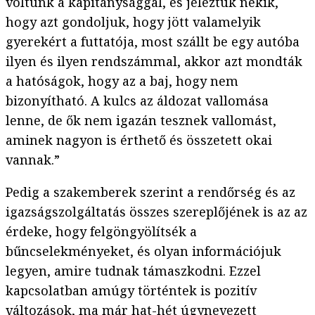
voltunk a kapitánysággal, és jeleztük nekik,
hogy azt gondoljuk, hogy jött valamelyik
gyerekért a futtatója, most szállt be egy autóba
ilyen és ilyen rendszámmal, akkor azt mondták
a hatóságok, hogy az a baj, hogy nem
bizonyítható. A kulcs az áldozat vallomása
lenne, de ők nem igazán tesznek vallomást,
aminek nagyon is érthető és összetett okai
vannak.”
Pedig a szakemberek szerint a rendőrség és az
igazságszolgáltatás összes szereplőjének is az az
érdeke, hogy felgöngyölítsék a
bűncselekményeket, és olyan információjuk
legyen, amire tudnak támaszkodni. Ezzel
kapcsolatban amúgy történtek is pozitív
változások, ma már hat-hét úgynevezett