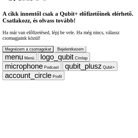
A cikk innentől csak a Qubit+ előfizetőinek elérhető.
Csatlakozz, és olvass tovább!
Ha már van előfizetésed, lépj be vele. Ha még nincs, válassz
csomagjaink közül!
Megnézem a csomagokat
Bejelentkezem
Menü
Címlap
Podcast
Qubit+
Profil