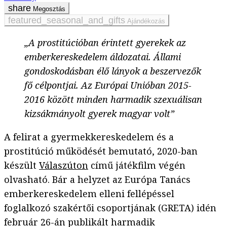
Megosztás
Ajándékozás
„A prostitúcióban érintett gyerekek az
emberkereskedelem áldozatai. Állami
gondoskodásban élő lányok a beszervezők
fő célpontjai. Az Európai Unióban 2015-
2016 között minden harmadik szexuálisan
kizsákmányolt gyerek magyar volt”
A felirat a gyermekkereskedelem és a
prostitúció működését bemutató, 2020-ban
készült
Válaszúton
című játékfilm végén
olvasható. Bár a helyzet az Európa Tanács
emberkereskedelem elleni fellépéssel
foglalkozó szakértői csoportjának (GRETA) idén
február 26-án publikált harmadik