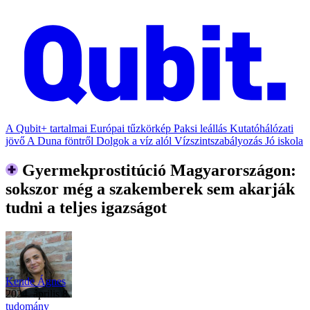
A Qubit+ tartalmai
Európai tűzkörkép
Paksi leállás
Kutatóhálózati
jövő
A Duna föntről
Dolgok a víz alól
Vízszintszabályozás
Jó iskola
Gyermekprostitúció Magyarországon:
sokszor még a szakemberek sem akarják
tudni a teljes igazságot
Kende Ágnes
2024. április 8.
tudomány