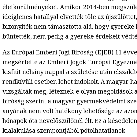
életkörülményeket. Amikor 2014-ben megszülete
ideiglenes hatállyal elvették tőle az újszülött
bizonyíték nem támasztotta alá, hogy gyereke 
büntették, nem pedig a gyereke érdekeit védté
Az Európai Emberi Jogi Bíróság (EJEB) 11 évve
megsértette az Emberi Jogok Európai Egyezménye
kisfiút néhány nappal a születése után elszakít
rendkívüli esetben lehet indokolt. A magyar ha
vizsgálták meg, léteznek-e olyan megoldások a
bíróság szerint a magyar gyermekvédelmi szerv
anyának nem volt hatékony lehetősége az azonn
hónapok óta nevelőszülőnél élt. Ez a késedelem
kialakulása szempontjából pótolhatatlanok.