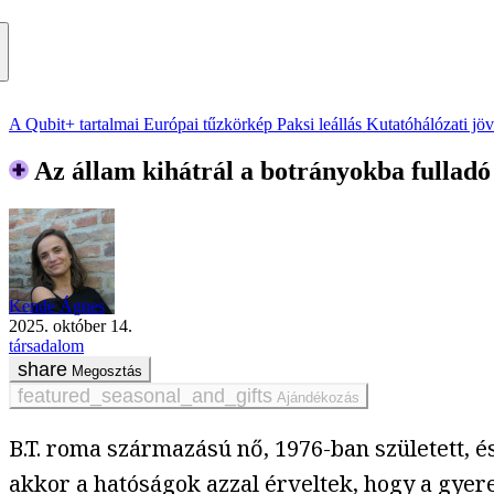
A Qubit+ tartalmai
Európai tűzkörkép
Paksi leállás
Kutatóhálózati jö
Az állam kihátrál a botrányokba fullad
Kende Ágnes
2025. október 14.
társadalom
Megosztás
Ajándékozás
B.T. roma származású nő, 1976-ban született, 
akkor a hatóságok azzal érveltek, hogy a gyer