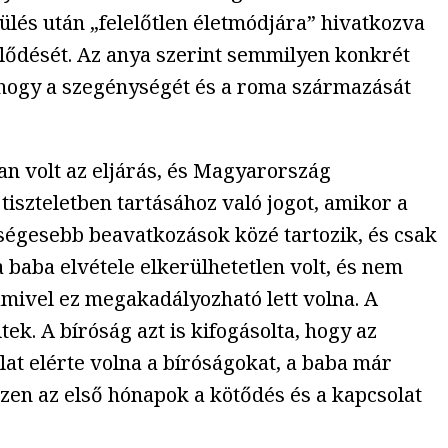
ülés után „felelőtlen életmódjára” hivatkozva
fejlődését. Az anya szerint semmilyen konkrét
, hogy a szegénységét és a roma származását
an volt az eljárás, és Magyarország
iszteletben tartásához való jogot, amikor a
lsőségesebb beavatkozások közé tartozik, és csak
 baba elvétele elkerülhetetlen volt, és nem
amivel ez megakadályozható lett volna. A
. A bíróság azt is kifogásolta, hogy az
at elérte volna a bíróságokat, a baba már
szen az első hónapok a kötődés és a kapcsolat