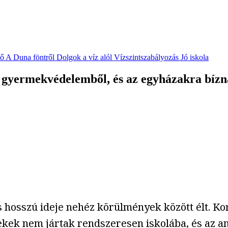
vő
A Duna föntről
Dolgok a víz alól
Vízszintszabályozás
Jó iskola
ó gyermekvédelemből, és az egyházakra bízn
és hosszú ideje nehéz körülmények között élt. K
ekek nem jártak rendszeresen iskolába, és az an