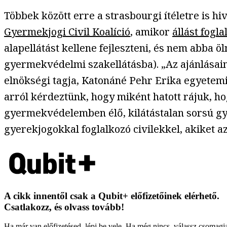
Többek között erre a strasbourgi ítéletre is h
Gyermekjogi Civil Koalíció
, amikor
állást fogla
alapellátást kellene fejleszteni, és nem abba 
gyermekvédelmi szakellátásba). „Az ajánlásaink
elnökségi tagja, Katonáné Pehr Erika egyetemi 
arról kérdeztünk, hogy miként hatott rájuk, ho
gyermekvédelemben élő, kilátástalan sorsú gy
gyerekjogokkal foglalkozó civilekkel, akiket a
A cikk innentől csak a Qubit+ előfizetőinek elérhető.
Csatlakozz, és olvass tovább!
Ha már van előfizetésed, lépj be vele. Ha még nincs, válassz csomagj