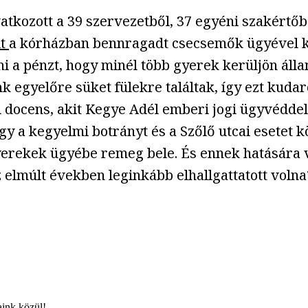
ivatkozott a 39 szervezetből, 37 egyéni szakértő
lt
a kórházban bennragadt csecsemők ügyével kap
ölni a pénzt, hogy minél több gyerek kerüljön ál
 egyelőre süket fülekre találtak, így ezt kudar
docens, akit Kegye Adél emberi jogi ügyvéddel,
gy a kegyelmi botrányt és a Szőlő utcai esetet 
erekek ügyébe remeg bele. És ennek hatására 
z elmúlt években leginkább elhallgattatott volna
aink közül!