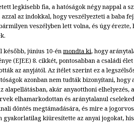
tt legkisebb fia, a hatóságok négy nappal a sz
et, azzal az indokkal, hogy veszélyezteti a baba 
bármilyen veszélyben lett volna, és úgy érezte
k.
l később, június 10-én
mondta ki
, hogy aránytal
 (EJEE) 8. cikkét, pontosabban a családi élet t
ották az anyjától. Az ítélet szerint ez a legszé
tóságok azonban nem tudták bizonyítani, hogy a
z alapellátásban, akár anyaotthoni elhelyezés, 
ek elhamarkodottan és aránytalanul cselekedtek
ali döntés megtámadására, és mire a jogorvosl
 gyakorlatilag kiüresítette az anyai jogokat, hi