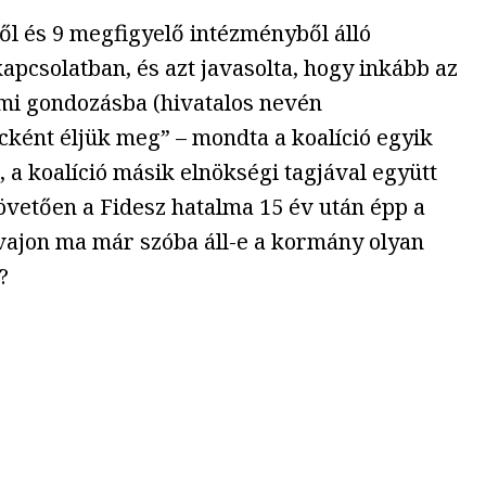
ből és 9 megfigyelő intézményből álló
csolatban, és azt javasolta, hogy inkább az
lami gondozásba (hivatalos nevén
cként éljük meg” – mondta a koalíció egyik
 a koalíció másik elnökségi tagjával együtt
követően a Fidesz hatalma 15 év után épp a
vajon ma már szóba áll-e a kormány olyan
?