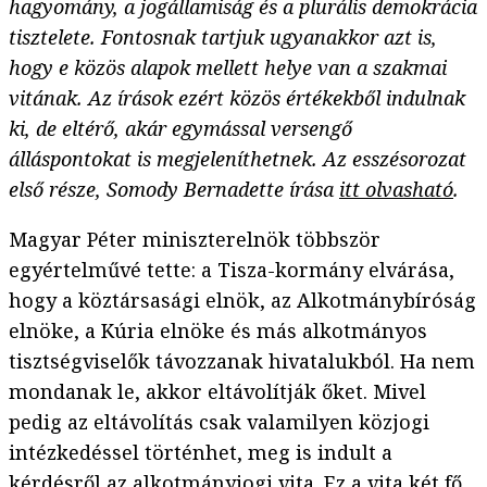
hagyomány, a jogállamiság és a plurális demokrácia
tisztelete. Fontosnak tartjuk ugyanakkor azt is,
hogy e közös alapok mellett helye van a szakmai
vitának. Az írások ezért közös értékekből indulnak
ki, de eltérő, akár egymással versengő
álláspontokat is megjeleníthetnek. Az esszésorozat
első része, Somody Bernadette írása
itt olvasható
.
Magyar Péter miniszterelnök többször
egyértelművé tette: a Tisza-kormány elvárása,
hogy a köztársasági elnök, az Alkotmánybíróság
elnöke, a Kúria elnöke és más alkotmányos
tisztségviselők távozzanak hivatalukból. Ha nem
mondanak le, akkor eltávolítják őket. Mivel
pedig az eltávolítás csak valamilyen közjogi
intézkedéssel történhet, meg is indult a
kérdésről az alkotmányjogi vita. Ez a vita két fő