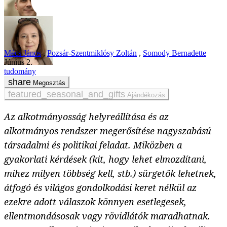
Mécs János
,
Pozsár-Szentmiklósy Zoltán
,
Somody Bernadette
június 2.
tudomány
Megosztás
Ajándékozás
Az alkotmányosság helyreállítása és az
alkotmányos rendszer megerősítése nagyszabású
társadalmi és politikai feladat. Miközben a
gyakorlati kérdések (kit, hogy lehet elmozdítani,
mihez milyen többség kell, stb.) sürgetők lehetnek,
átfogó és világos gondolkodási keret nélkül az
ezekre adott válaszok könnyen esetlegesek,
ellentmondásosak vagy rövidlátók maradhatnak.