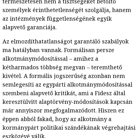
természetesen nem a tisztségeket betöltő
személyek érinthetetlenségét szolgálja, hanem
az intézmények függetlenségének egyik
alapvető garanciája.
Az elmozdíthatatlanságot garantáló szabályok
ma hatályban vannak. Formálisan persze
alkotmánymódosítással – amihez a
kétharmados többség megvan – teremthető
kivétel. A formális jogszerűség azonban nem
semlegesíti az egypárti alkotmánymódosítással
szembeni alapvető kritikát, ami a Fidesz által
keresztülvitt alaptörvény-módosítások kapcsán
már annyiszor megfogalmazódott. Hiszen ez
éppen abból fakad, hogy az alkotmány a
kormánypárt politikai szándékának végrehajtási
eszközévé válik.