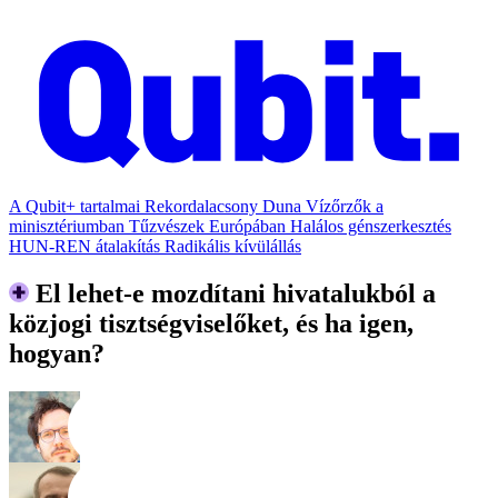
A Qubit+ tartalmai
Rekordalacsony Duna
Vízőrzők a
minisztériumban
Tűzvészek Európában
Halálos génszerkesztés
HUN-REN átalakítás
Radikális kívülállás
El lehet-e mozdítani hivatalukból a
közjogi tisztségviselőket, és ha igen,
hogyan?