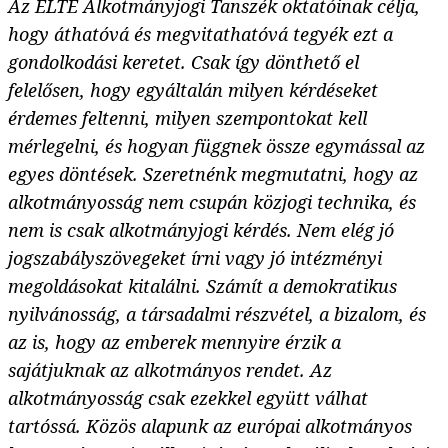
Az ELTE Alkotmányjogi Tanszék oktatóinak célja,
hogy áthatóvá és megvitathatóvá tegyék ezt a
gondolkodási keretet. Csak így dönthető el
felelősen, hogy egyáltalán milyen kérdéseket
érdemes feltenni, milyen szempontokat kell
mérlegelni, és hogyan függnek össze egymással az
egyes döntések. Szeretnénk megmutatni, hogy az
alkotmányosság nem csupán közjogi technika, és
nem is csak alkotmányjogi kérdés. Nem elég jó
jogszabályszövegeket írni vagy jó intézményi
megoldásokat kitalálni. Számít a demokratikus
nyilvánosság, a társadalmi részvétel, a bizalom, és
az is, hogy az emberek mennyire érzik a
sajátjuknak az alkotmányos rendet. Az
alkotmányosság csak ezekkel együtt válhat
tartóssá. Közös alapunk az európai alkotmányos