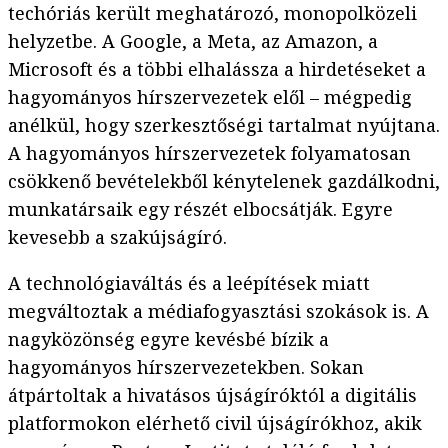
techóriás került meghatározó, monopolközeli
helyzetbe. A Google, a Meta, az Amazon, a
Microsoft és a többi elhalássza a hirdetéseket a
hagyományos hírszervezetek elől – mégpedig
anélkül, hogy szerkesztőségi tartalmat nyújtana.
A hagyományos hírszervezetek folyamatosan
csökkenő bevételekből kénytelenek gazdálkodni,
munkatársaik egy részét elbocsátják. Egyre
kevesebb a szakújságíró.
A technológiaváltás és a leépítések miatt
megváltoztak a médiafogyasztási szokások is. A
nagyközönség egyre kevésbé bízik a
hagyományos hírszervezetekben. Sokan
átpártoltak a hivatásos újságíróktól a digitális
platformokon elérhető civil újságírókhoz, akik