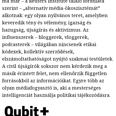
ma már – a Reuters Institute találó fordulata
szerint – „alternatív média-ökoszisztémát”
alkotnak: egy olyan nyilvános teret, amelyben
keveredik tény és vélemény, igazság és
hazugság, újságírás és aktivizmus. Az
influenszerek – bloggerek, vloggerek,
podcasterek – világában nincsenek etikai
kódexek, kollektív szerződések,
elszámoltathatóságot nyújtó szakmai testületek.
A civil újságírók sokszor nem kérdezik meg a
másik érintett felet, nem ellenőrzik független
forrásokból az információikat. Egyre több az
olyan médiafogyasztó is, aki a mesterséges
intelligenciát használja politikai tájékozódásra.