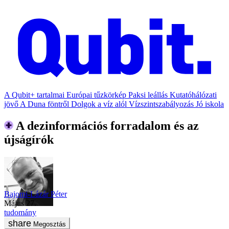
A Qubit+ tartalmai
Európai tűzkörkép
Paksi leállás
Kutatóhálózati
jövő
A Duna föntről
Dolgok a víz alól
Vízszintszabályozás
Jó iskola
A dezinformációs forradalom és az
újságírók
Bajomi-Lázár Péter
május 27.
tudomány
Megosztás