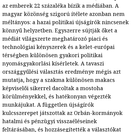
az emberek 22 százaléka bízik a médiában. A
magyar közönség szigorú ítélete azonban nem
méltányos: a hazai politikai újságírók nincsenek
könnyű helyzetben. Egyszerre sújtják őket a
médiát világszerte meghatározó piaci és
technológiai kényszerek és a kelet-európai
térségben különösen gyakori politikai
nyomásgyakorlási kísérletek. A tavaszi
országgyűlési választás eredménye mégis azt
mutatja, hogy a szakma különösen makacs
képviselői sikerrel dacoltak a mostoha
körülményekkel, és hatékonyan végezték
munkájukat. A független újságírók
kulcsszerepet játszottak az Orbán-kormányok
hatalmi és pénzügyi visszaéléseinek
feltárásában, és hozzásegítették a választókat