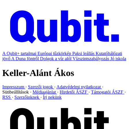
A Qubit+ tartalmai
Európai tűzkörkép
Paksi leállás
Kutatóhálózati
jövő
A Duna föntről
Dolgok a víz alól
Vízszintszabályozás
Jó iskola
Keller-Alánt Ákos
Impresszum
Szerzői jogok
Adatvédelmi nyilatkozat
Sütibeállítások
Médiaajánlat
Hirdetői ÁSZF
Támogatói ÁSZF
RSS
Szerzőinknek
Írj nekünk