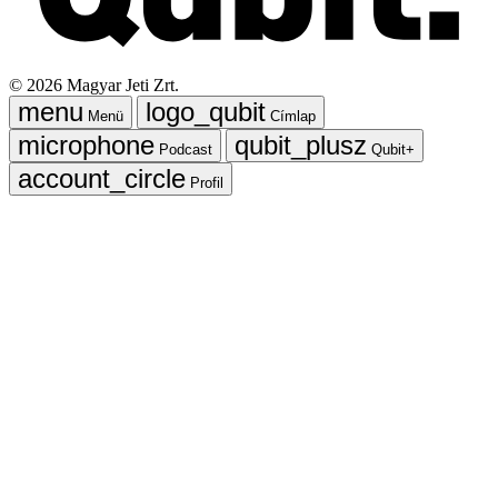
©
2026
Magyar Jeti Zrt.
Menü
Címlap
Podcast
Qubit+
Profil