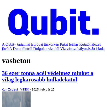
A Qubit+ tartalmai
Európai tűzkörkép
Paksi leállás
Kutatóhálózati
jövő
A Duna föntről
Dolgok a víz alól
Vízszintszabályozás
Jó iskola
vasbeton
36 ezer tonna acél védelmez minket a
világ legkárosabb hulladékától
Kun Zsuzsi
VIDEO
2025. február 25.