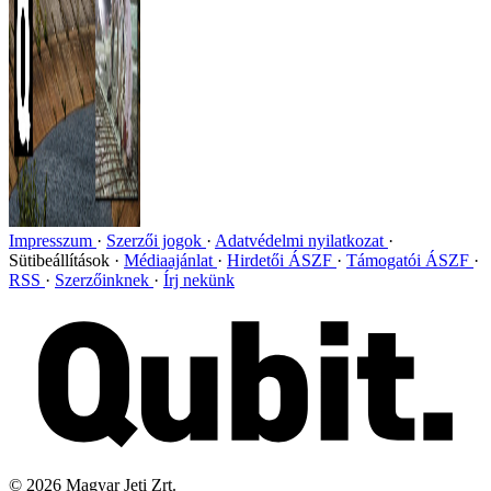
Impresszum
Szerzői jogok
Adatvédelmi nyilatkozat
Sütibeállítások
Médiaajánlat
Hirdetői ÁSZF
Támogatói ÁSZF
RSS
Szerzőinknek
Írj nekünk
©
2026
Magyar Jeti Zrt.