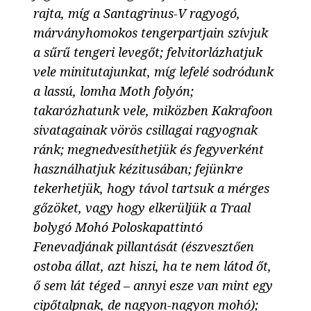
rajta, míg a Santagrinus-V ragyogó,
márványhomokos tengerpartjain szívjuk
a sűrű tengeri levegőt; felvitorlázhatjuk
vele minitutajunkat, míg lefelé sodródunk
a lassú, lomha Moth folyón;
takarózhatunk vele, miközben Kakrafoon
sivatagainak vörös csillagai ragyognak
ránk; megnedvesíthetjük és fegyverként
használhatjuk kézitusában; fejünkre
tekerhetjük, hogy távol tartsuk a mérges
gőzöket, vagy hogy elkerüljük a Traal
bolygó Mohó Poloskapattintó
Fenevadjának pillantását (észvesztően
ostoba állat, azt hiszi, ha te nem látod őt,
ő sem lát téged – annyi esze van mint egy
cipőtalpnak, de nagyon-nagyon mohó);