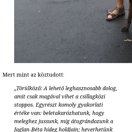
Mert mint az köztudott:
„Törülköző: A lehető leghasznosabb dolog,
amit csak magával vihet a csillagközi
stoppos. Egyrészt komoly gyakorlati
értéke van: beletakarózhatunk, hogy
meleghez jussunk, míg átugrándozunk a
Jaglan-Béta hideg holdjain; heverhetünk