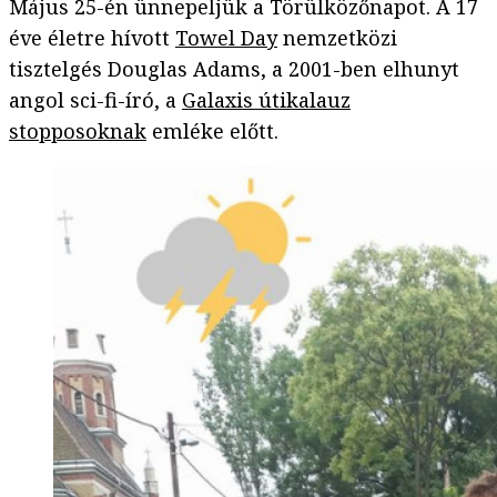
Május 25-én ünnepeljük a Törülközőnapot. A 17
éve életre hívott
Towel Day
nemzetközi
tisztelgés Douglas Adams, a 2001-ben elhunyt
angol sci-fi-író, a
Galaxis útikalauz
stopposoknak
emléke előtt.