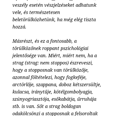
veszély esetén vészjelzéseket adhatunk
vele, és természetesen
beletörülközhetünk, ha még elég tiszta
hozzá.
Másrészt, és ez a fontosabb, a
törülközőnek roppant pszichológiai
jelentősége van. Miért, miért nem, ha a
strag (strag: nem stoppos) észreveszi,
hogy a stopposnak van törülközője,
azonnal föltételezi, hogy fogkeféje,
arctörlője, szappana, doboz kétszersültje,
kulacsa, iránytűje, kötélgombolyagja,
szúnyogriasztója, esőkabátja, űrruhája
stb. is van. Sőt a strag boldogan
odakölcsönzi a stopposnak a felsoroltak