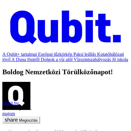
A Qubit+ tartalmai
Európai tűzkörkép
Paksi leállás
Kutatóhálózati
jövő
A Duna föntről
Dolgok a víz alól
Vízszintszabályozás
Jó iskola
Boldog Nemzetközi Törülközőnapot!
Qubit.hu
2018. május 25.
majom
Megosztás