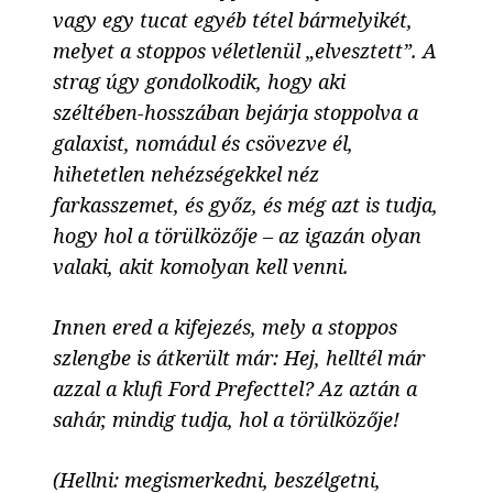
vagy egy tucat egyéb tétel bármelyikét,
melyet a stoppos véletlenül „elvesztett”. A
strag úgy gondolkodik, hogy aki
széltében-hosszában bejárja stoppolva a
galaxist, nomádul és csövezve él,
hihetetlen nehézségekkel néz
farkasszemet, és győz, és még azt is tudja,
hogy hol a törülközője – az igazán olyan
valaki, akit komolyan kell venni.
Innen ered a kifejezés, mely a stoppos
szlengbe is átkerült már: Hej, helltél már
azzal a klufi Ford Prefecttel? Az aztán a
sahár, mindig tudja, hol a törülközője!
(Hellni: megismerkedni, beszélgetni,