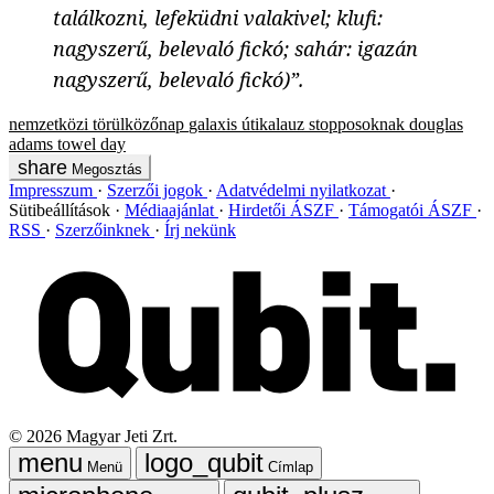
találkozni, lefeküdni valakivel; klufi:
nagyszerű, belevaló fickó; sahár: igazán
nagyszerű, belevaló fickó)”.
nemzetközi törülközőnap
galaxis útikalauz stopposoknak
douglas
adams
towel day
Megosztás
Impresszum
Szerzői jogok
Adatvédelmi nyilatkozat
Sütibeállítások
Médiaajánlat
Hirdetői ÁSZF
Támogatói ÁSZF
RSS
Szerzőinknek
Írj nekünk
©
2026
Magyar Jeti Zrt.
Menü
Címlap