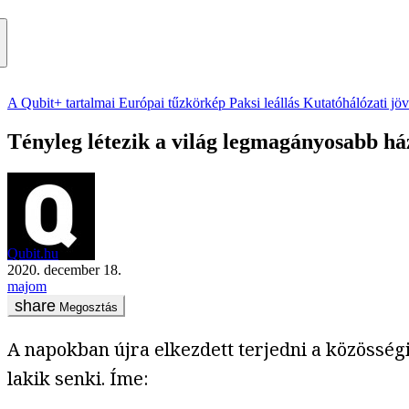
A Qubit+ tartalmai
Európai tűzkörkép
Paksi leállás
Kutatóhálózati jö
Tényleg létezik a világ legmagányosabb ház
Qubit.hu
2020. december 18.
majom
Megosztás
A napokban újra elkezdett terjedni a közösség
lakik senki. Íme: