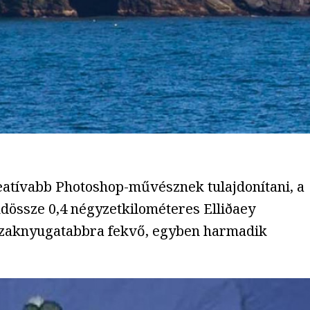
eatívabb Photoshop-művésznek tulajdonítani, a
indössze 0,4 négyzetkilométeres Elliðaey
szaknyugatabbra fekvő, egyben harmadik