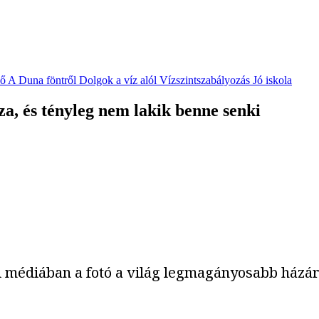
vő
A Duna föntről
Dolgok a víz alól
Vízszintszabályozás
Jó iskola
a, és tényleg nem lakik benne senki
i médiában a fotó a világ legmagányosabb házáró