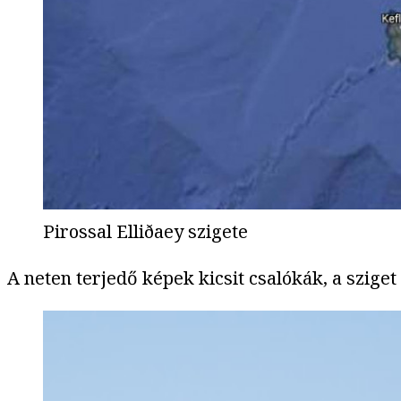
Pirossal Elliðaey szigete
A neten terjedő képek kicsit csalókák, a sziget 