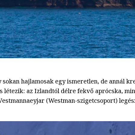
y sokan hajlamosak egy ismeretlen, de annál kr
s létezik: az Izlandtól délre fekvő aprócska, m
Vestmannaeyjar (Westman-szigetcsoport) legé