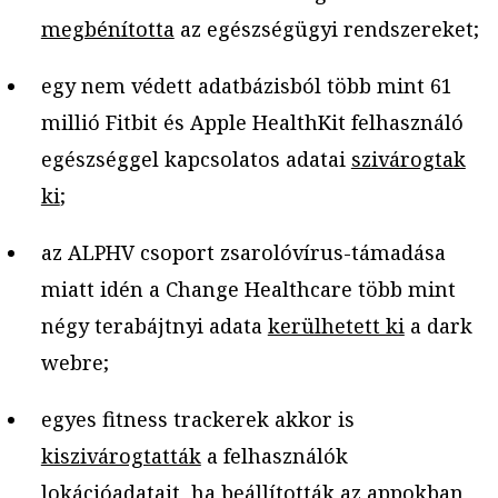
megbénította
az egészségügyi rendszereket;
egy nem védett adatbázisból több mint 61
millió Fitbit és Apple HealthKit felhasználó
egészséggel kapcsolatos adatai
szivárogtak
ki
;
az ALPHV csoport zsarolóvírus-támadása
miatt idén a Change Healthcare több mint
négy terabájtnyi adata
kerülhetett ki
a dark
webre;
egyes fitness trackerek akkor is
kiszivárogtatták
a felhasználók
lokációadatait, ha beállították az appokban,