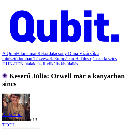
A Qubit+ tartalmai
Rekordalacsony Duna
Vízőrzők a
minisztériumban
Tűzvészek Európában
Halálos génszerkesztés
HUN-REN átalakítás
Radikális kívülállás
Keserű Júlia: Orwell már a kanyarban
sincs
Radó Nóra
2024. december 13.
TECH