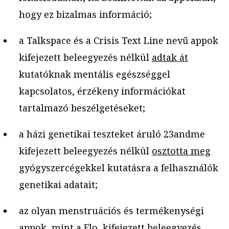
hogy ez bizalmas információ;
a Talkspace és a Crisis Text Line nevű appok
kifejezett beleegyezés nélkül
adtak át
kutatóknak mentális egészséggel
kapcsolatos, érzékeny információkat
tartalmazó beszélgetéseket;
a házi genetikai teszteket áruló 23andme
kifejezett beleegyezés nélkül
osztotta meg
gyógyszercégekkel kutatásra a felhasználók
genetikai adatait;
az olyan menstruációs és termékenységi
appok, mint a Flo, kifejezett beleegyezés