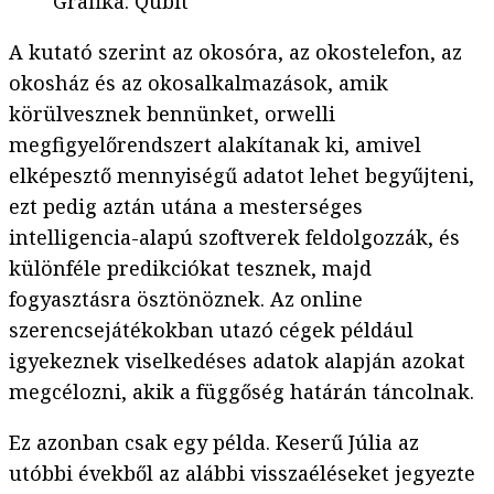
Grafika
:
Qubit
A kutató szerint az okosóra, az okostelefon, az
okosház és az okosalkalmazások, amik
körülvesznek bennünket, orwelli
megfigyelőrendszert alakítanak ki, amivel
elképesztő mennyiségű adatot lehet begyűjteni,
ezt pedig aztán utána a mesterséges
intelligencia-alapú szoftverek feldolgozzák, és
különféle predikciókat tesznek, majd
fogyasztásra ösztönöznek. Az online
szerencsejátékokban utazó cégek például
igyekeznek viselkedéses adatok alapján azokat
megcélozni, akik a függőség határán táncolnak.
Ez azonban csak egy példa. Keserű Júlia az
utóbbi évekből az alábbi visszaéléseket jegyezte