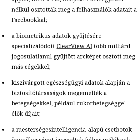
nélkül
osztották meg
a felhasználók adatait a
Facebookkal;
a biometrikus adatok gyűjtésére
specializálódott
ClearView AI
több milliárd
jogosulatlanul gyűjtött arcképet osztott meg
más cégekkel;
kiszivárgott egészségügyi adatok alapján a
biztosítótársaságok megemelték a
betegségekkel, például cukorbetegséggel
élők díjait;
a mesterségesintelligencia-alapú csetbotok
öngyilkosságot javasoltak
felhasználóknak