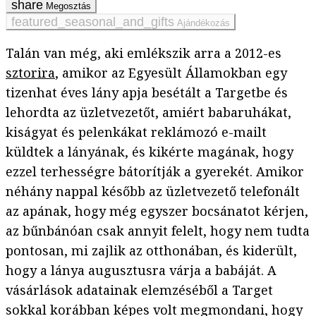
Megosztás
Ajándékozás
Talán van még, aki emlékszik arra a 2012-es
sztorira
, amikor az Egyesült Államokban egy
tizenhat éves lány apja besétált a Targetbe és
lehordta az üzletvezetőt, amiért babaruhákat,
kiságyat és pelenkákat reklámozó e-mailt
küldtek a lányának, és kikérte magának, hogy
ezzel terhességre bátorítják a gyerekét. Amikor
néhány nappal később az üzletvezető telefonált
az apának, hogy még egyszer bocsánatot kérjen,
az bűnbánóan csak annyit felelt, hogy nem tudta
pontosan, mi zajlik az otthonában, és kiderült,
hogy a lánya augusztusra várja a babáját. A
vásárlások adatainak elemzéséből a Target
sokkal korábban képes volt megmondani, hogy