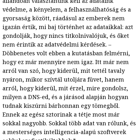
állandóan választanunk kell az adataink
védelme, a kényelem, a felhasználhatóság és a
gyorsaság között, ráadásul az emberek nem
igazán értik, mi baj történhet az adataikkal: azt
gondolják, hogy nincs titkolnivalójuk, és őket
nem érintik az adatvédelmi kérdések. –
Döbbenetes volt ebben a kutatásban felmérni,
hogy ez már mennyire nem igaz. Itt már nem
arról van szó, hogy kiderül, mit tettél tavaly
nyáron, mikor szívtál utoljára füvet, hanem
arról, hogy kiderül, mit érzel, mire gondolsz,
milyen a DNS-ed, és a járásod alapján hogyan
tudnak kiszúrni bárhonnan egy tömegből.
Ennek az egész sztorinak a tétje most már
sokkal nagyobb. Sokkal több adat van rólunk, és
a mesterséges intelligencia-alapú szoftverek