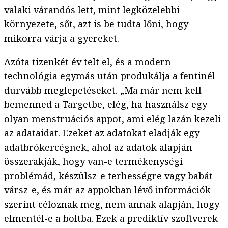
valaki várandós lett, mint legközelebbi
környezete, sőt, azt is be tudta lőni, hogy
mikorra várja a gyereket.
Azóta tizenkét év telt el, és a modern
technológia egymás után produkálja a fentinél
durvább meglepetéseket. „Ma már nem kell
bemenned a Targetbe, elég, ha használsz egy
olyan menstruációs appot, ami elég lazán kezeli
az adataidat. Ezeket az adatokat eladják egy
adatbrókercégnek, ahol az adatok alapján
összerakják, hogy van-e termékenységi
problémád, készülsz-e terhességre vagy babát
vársz-e, és már az appokban lévő információk
szerint céloznak meg, nem annak alapján, hogy
elmentél-e a boltba. Ezek a prediktív szoftverek