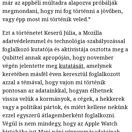
már az appbéli múltadra alapozva próbálják
megmondani, hogy mi fog történni a jövőben,
vagy épp most mi történik veled.”
Ezt a történetet Keserű Júlia, a Mozilla
adatvédelemmel és technológia-szabályozással
foglalkozó kutatója és aktivistája osztotta meg a
Qubittel annak apropóján, hogy november
végén jelentette meg
kutatását
, amelynek
keretében másfél éven keresztül foglalkozott
azzal a témával, hogy vajon mi történik
pontosan az adatainkkal, hogyan élhetnek
vissza velük a kormányok, a cégek, a hekkerek
vagy a politikai pártok, és miért kellene nekünk
ezzel egyszerű átlagemberként foglalkozni.
Végül is nem mindegy, hogy az Apple Watch
birtokába jut Mari néni vérnyomásadatainak