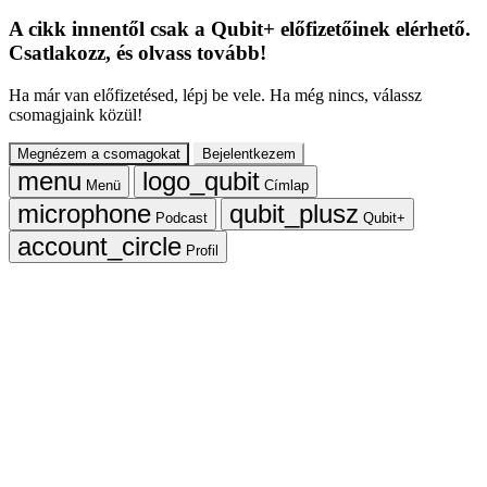
A cikk innentől csak a Qubit+ előfizetőinek elérhető.
Csatlakozz, és olvass tovább!
Ha már van előfizetésed, lépj be vele. Ha még nincs, válassz
csomagjaink közül!
Megnézem a csomagokat
Bejelentkezem
Menü
Címlap
Podcast
Qubit+
Profil