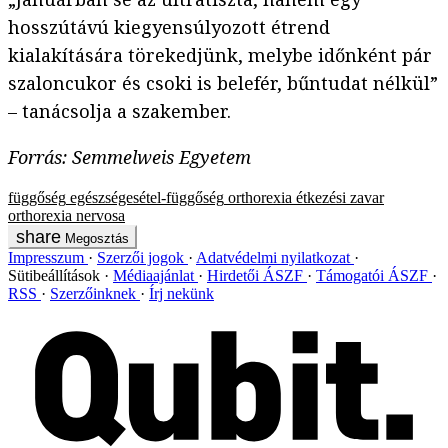
hosszútávú kiegyensúlyozott étrend
kialakítására törekedjünk, melybe időnként pár
szaloncukor és csoki is belefér, bűntudat nélkül”
– tanácsolja a szakember.
Forrás: Semmelweis Egyetem
függőség
egészségesétel-függőség
orthorexia
étkezési zavar
orthorexia nervosa
Megosztás
Impresszum
Szerzői jogok
Adatvédelmi nyilatkozat
Sütibeállítások
Médiaajánlat
Hirdetői ÁSZF
Támogatói ÁSZF
RSS
Szerzőinknek
Írj nekünk