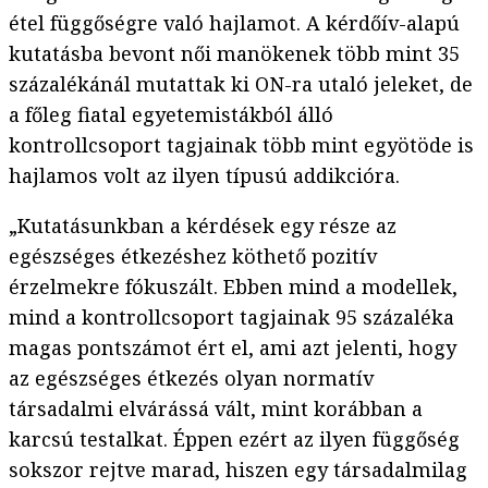
étel függőségre való hajlamot. A kérdőív-alapú
kutatásba bevont női manökenek több mint 35
százalékánál mutattak ki ON-ra utaló jeleket, de
a főleg fiatal egyetemistákból álló
kontrollcsoport tagjainak több mint egyötöde is
hajlamos volt az ilyen típusú addikcióra.
„Kutatásunkban a kérdések egy része az
egészséges étkezéshez köthető pozitív
érzelmekre fókuszált. Ebben mind a modellek,
mind a kontrollcsoport tagjainak 95 százaléka
magas pontszámot ért el, ami azt jelenti, hogy
az egészséges étkezés olyan normatív
társadalmi elvárássá vált, mint korábban a
karcsú testalkat. Éppen ezért az ilyen függőség
sokszor rejtve marad, hiszen egy társadalmilag