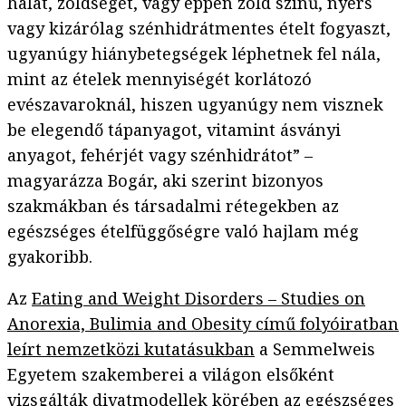
halat, zöldséget, vagy éppen zöld színű, nyers
vagy kizárólag szénhidrátmentes ételt fogyaszt,
ugyanúgy hiánybetegségek léphetnek fel nála,
mint az ételek mennyiségét korlátozó
evészavaroknál, hiszen ugyanúgy nem visznek
be elegendő tápanyagot, vitamint ásványi
anyagot, fehérjét vagy szénhidrátot” –
magyarázza Bogár, aki szerint bizonyos
szakmákban és társadalmi rétegekben az
egészséges ételfüggőségre való hajlam még
gyakoribb.
Az
Eating and Weight Disorders – Studies on
Anorexia, Bulimia and Obesity című folyóiratban
leírt nemzetközi kutatásukban
a Semmelweis
Egyetem szakemberei a világon elsőként
vizsgálták divatmodellek körében az egészséges