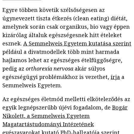
Egyre többen követik szélsőségesen az
úgynevezett tiszta étkezés (clean eating) diétát,
amelynek során csak organikus, bio vagy éppen
kizárólag általuk egészségesnek hitt ételeket
esznek.
A Semmelweis Egyetem kutatása szerint
például a divatmodellek több mint harmada
hajlamos lehet az egészséges ételfüggőségre,
pedig az
orthorexia nervosa
akár súlyos
egészségügyi problémákhoz is vezethet,
írja
a
Semmelweis Egyetem.
Az egészséges életmód melletti elköteleződés az
egyik legnépszerűbb újévi fogadalom, de
Bogár
Nikolett, a Semmelweis Egyetem
Magatartástudományi Intézetének
evészavarokat kutató PhD-hallgatója
szerint