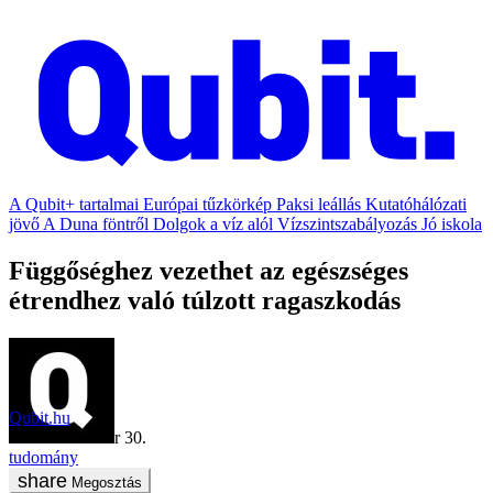
A Qubit+ tartalmai
Európai tűzkörkép
Paksi leállás
Kutatóhálózati
jövő
A Duna föntről
Dolgok a víz alól
Vízszintszabályozás
Jó iskola
Függőséghez vezethet az egészséges
étrendhez való túlzott ragaszkodás
Qubit.hu
2024. december 30.
tudomány
Megosztás