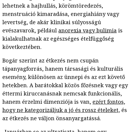
lehetnek a hajhullás, körömtöredezés,
menstruáció kimaradása, energiahiány vagy
levertség, de akár klinikai súlyosságú
evészavarok, például
anorexia vagy bulimia
is
kialakulhatnak az egészséges ételfüggőség
következtében.
Bogár szerint az étkezés nem csupán
tápanyagforrás, hanem társasági és kulturális
esemény, különösen az ünnepi és az ezt követő
hetekben. A barátokkal közös főzésnek vagy egy
éttermi kiruccanásnak nemcsak funkcionális,
hanem érzelmi dimenziója is van,
ezért fontos,
hogy ne kategorizáljuk a jó és rossz ételeket,
és
az étkezés ne váljon önsanyargatássá.
„Januárban se az ultratiszta, hanem egy