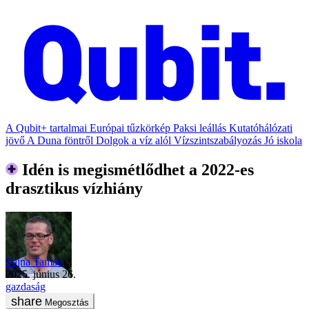
A Qubit+ tartalmai
Európai tűzkörkép
Paksi leállás
Kutatóhálózati
jövő
A Duna föntről
Dolgok a víz alól
Vízszintszabályozás
Jó iskola
Idén is megismétlődhet a 2022-es
drasztikus vízhiány
Vajna Tamás
2025. június 26.
gazdaság
Megosztás