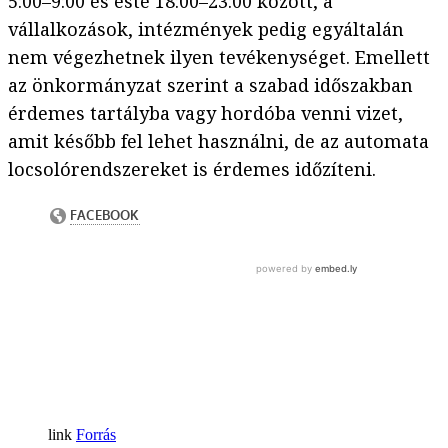
5:00–9:00 és este 18:00–23:00 között, a
vállalkozások, intézmények pedig egyáltalán
nem végezhetnek ilyen tevékenységet. Emellett
az önkormányzat szerint a szabad időszakban
érdemes tartályba vagy hordóba venni vizet,
amit később fel lehet használni, de az automata
locsolórendszereket is érdemes időzíteni.
Forrás