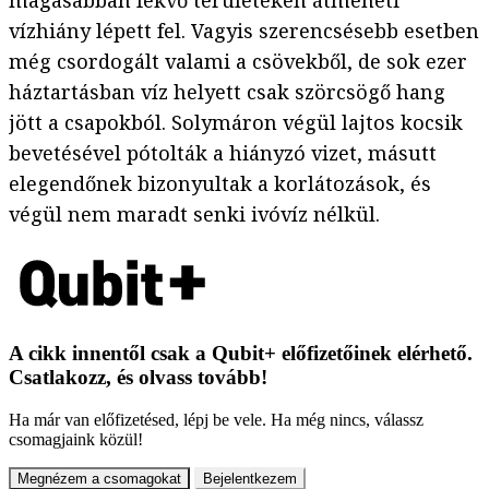
magasabban fekvő területeken átmeneti
vízhiány lépett fel. Vagyis szerencsésebb esetben
még csordogált valami a csövekből, de sok ezer
háztartásban víz helyett csak szörcsögő hang
jött a csapokból. Solymáron végül lajtos kocsik
bevetésével pótolták a hiányzó vizet, másutt
elegendőnek bizonyultak a korlátozások, és
végül nem maradt senki ivóvíz nélkül.
A cikk innentől csak a Qubit+ előfizetőinek elérhető.
Csatlakozz, és olvass tovább!
Ha már van előfizetésed, lépj be vele. Ha még nincs, válassz
csomagjaink közül!
Megnézem a csomagokat
Bejelentkezem