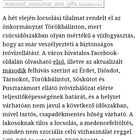
Ajándékozás
A hét elején locsolási tilalmat rendelt el az
önkormányzat Törökbálinton, mert
csúcsidőszakban olyan mértékű a vízfogyasztás,
hogy az már veszélyezteti a biztonságos
ivóvízellátást. A város hivatalos Facebook-
oldalán olvasható
első
, illetve az aktualizált
második
felhívás szerint az Érdet, Diósdot,
Tárnokot, Törökbálintot, Sóskútot és
Pusztazámort ellátó ivóvízhálózat elérte
teljesítőképességének határát, és a helyzet
várhatóan nem javul a következő időszakban,
mivel tartós, csapadékmentes hőség várható. A
lakosoknak tilos a locsolás, a medencefeltöltés,
minden nem szociális célú vízhasználat reggel