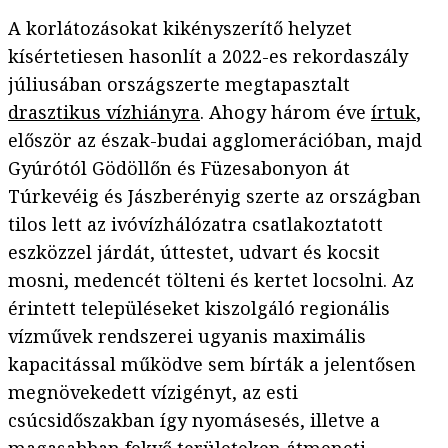
A korlátozásokat kikényszerítő helyzet
kísértetiesen hasonlít a 2022-es rekordaszály
júliusában országszerte megtapasztalt
drasztikus vízhiányra
. Ahogy három éve
írtuk
,
először az észak-budai agglomerációban, majd
Gyúrótól Gödöllőn és Füzesabonyon át
Túrkevéig és Jászberényig szerte az országban
tilos lett az ivóvízhálózatra csatlakoztatott
eszközzel járdát, úttestet, udvart és kocsit
mosni, medencét tölteni és kertet locsolni. Az
érintett településeket kiszolgáló regionális
vízművek rendszerei ugyanis maximális
kapacitással működve sem bírták a jelentősen
megnövekedett vízigényt, az esti
csúcsidőszakban így nyomásesés, illetve a