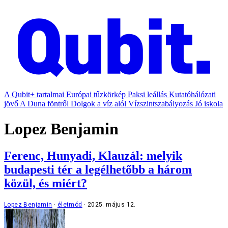
A Qubit+ tartalmai
Európai tűzkörkép
Paksi leállás
Kutatóhálózati
jövő
A Duna föntről
Dolgok a víz alól
Vízszintszabályozás
Jó iskola
Lopez Benjamin
Ferenc, Hunyadi, Klauzál: melyik
budapesti tér a legélhetőbb a három
közül, és miért?
Lopez Benjamin
életmód
2025. május 12.