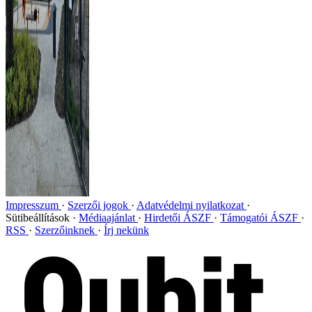
Impresszum
Szerzői jogok
Adatvédelmi nyilatkozat
Sütibeállítások
Médiaajánlat
Hirdetői ÁSZF
Támogatói ÁSZF
RSS
Szerzőinknek
Írj nekünk