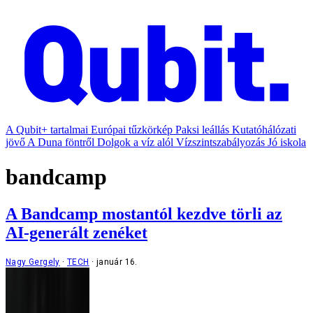
A Qubit+ tartalmai
Európai tűzkörkép
Paksi leállás
Kutatóhálózati
jövő
A Duna föntről
Dolgok a víz alól
Vízszintszabályozás
Jó iskola
bandcamp
A Bandcamp mostantól kezdve törli az
AI-generált zenéket
Nagy Gergely
TECH
január 16.