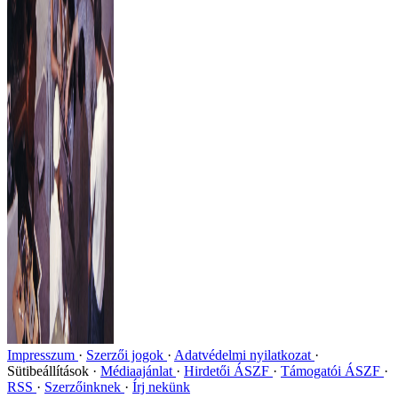
Impresszum
Szerzői jogok
Adatvédelmi nyilatkozat
Sütibeállítások
Médiaajánlat
Hirdetői ÁSZF
Támogatói ÁSZF
RSS
Szerzőinknek
Írj nekünk