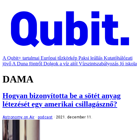
A Qubit+ tartalmai
Európai tűzkörkép
Paksi leállás
Kutatóhálózati
jövő
A Duna föntről
Dolgok a víz alól
Vízszintszabályozás
Jó iskola
DAMA
Hogyan bizonyította be a sötét anyag
létezését egy amerikai csillagásznő?
Astronomy on Air
podcast
2021. december 11.