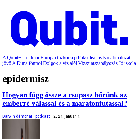
A Qubit+ tartalmai
Európai tűzkörkép
Paksi leállás
Kutatóhálózati
jövő
A Duna föntről
Dolgok a víz alól
Vízszintszabályozás
Jó iskola
epidermisz
Hogyan függ össze a csupasz bőrünk az
emberré válással és a maratonfutással?
Darwin démonai
podcast
2024. január 4.