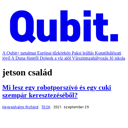
A Qubit+ tartalmai
Európai tűzkörkép
Paksi leállás
Kutatóhálózati
jövő
A Duna föntről
Dolgok a víz alól
Vízszintszabályozás
Jó iskola
jetson család
Mi lesz egy robotporszívó és egy cuki
szempár keresztezéséből?
Hegyeshalmi Richárd
TECH
2021. szeptember 29.