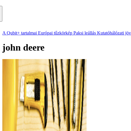
A Qubit+ tartalmai
Európai tűzkörkép
Paksi leállás
Kutatóhálózati jö
john deere