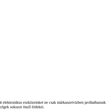
tt elektronikus eszközeinket ne csak márkaszervizben javíttathassuk
 cégek sokszor önző érdekei.