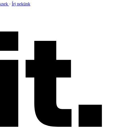
nknek
Írj nekünk