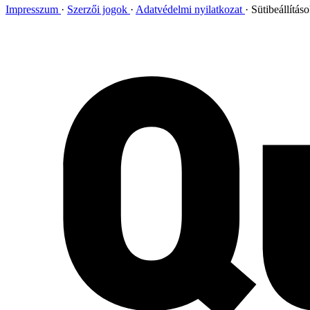
Impresszum
Szerzői jogok
Adatvédelmi nyilatkozat
Sütibeállítás