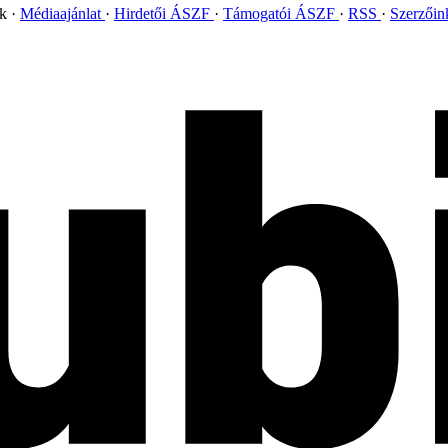
ok
Médiaajánlat
Hirdetői ÁSZF
Támogatói ÁSZF
RSS
Szerzői