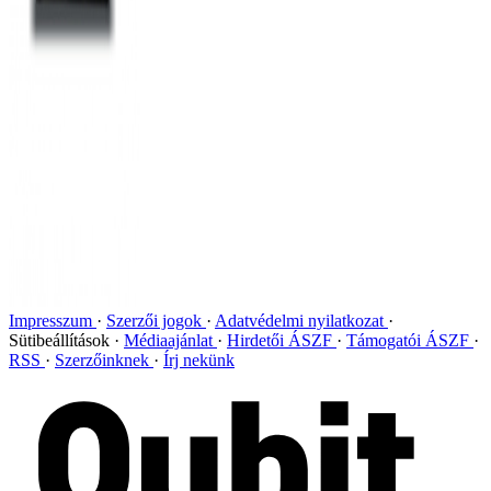
Impresszum
Szerzői jogok
Adatvédelmi nyilatkozat
Sütibeállítások
Médiaajánlat
Hirdetői ÁSZF
Támogatói ÁSZF
RSS
Szerzőinknek
Írj nekünk