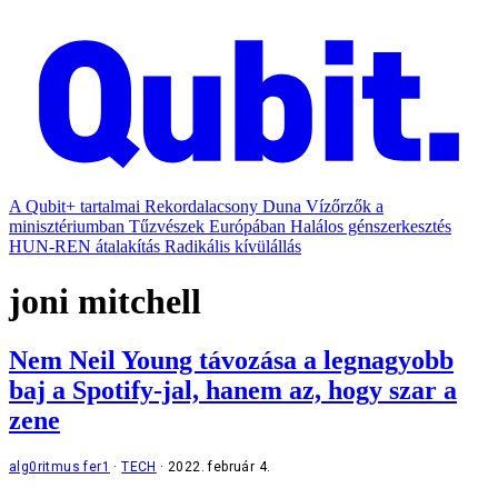
A Qubit+ tartalmai
Rekordalacsony Duna
Vízőrzők a
minisztériumban
Tűzvészek Európában
Halálos génszerkesztés
HUN-REN átalakítás
Radikális kívülállás
joni mitchell
Nem Neil Young távozása a legnagyobb
baj a Spotify-jal, hanem az, hogy szar a
zene
alg0ritmus fer1
TECH
2022. február 4.