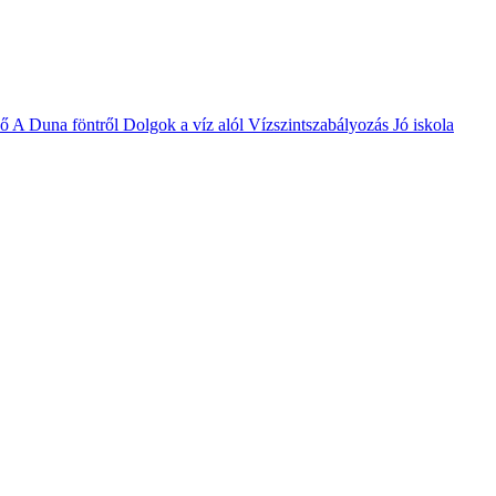
vő
A Duna föntről
Dolgok a víz alól
Vízszintszabályozás
Jó iskola