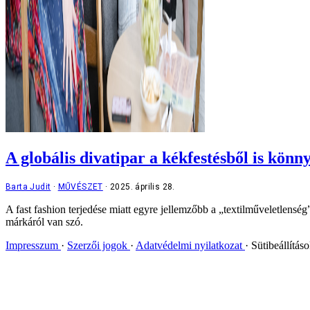
A globális divatipar a kékfestésből is könn
Barta Judit
MŰVÉSZET
2025. április 28.
A fast fashion terjedése miatt egyre jellemzőbb a „textilműveletlens
márkáról van szó.
Impresszum
Szerzői jogok
Adatvédelmi nyilatkozat
Sütibeállítás