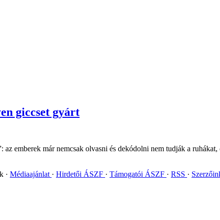
yen giccset gyárt
ég”: az emberek már nemcsak olvasni és dekódolni nem tudják a ruhákat,
ok
Médiaajánlat
Hirdetői ÁSZF
Támogatói ÁSZF
RSS
Szerzői