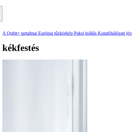
A Qubit+ tartalmai
Európai tűzkörkép
Paksi leállás
Kutatóhálózati jö
kékfestés