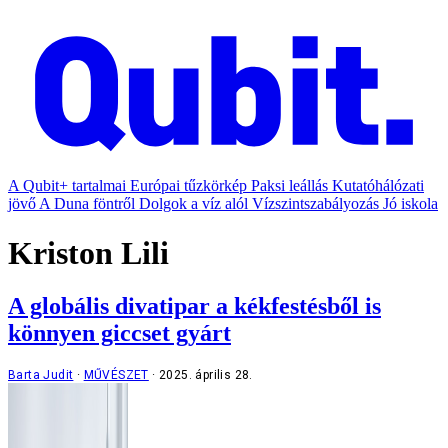
A Qubit+ tartalmai
Európai tűzkörkép
Paksi leállás
Kutatóhálózati
jövő
A Duna föntről
Dolgok a víz alól
Vízszintszabályozás
Jó iskola
Kriston Lili
A globális divatipar a kékfestésből is
könnyen giccset gyárt
Barta Judit
MŰVÉSZET
2025. április 28.