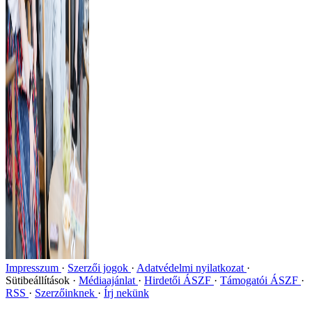
Impresszum
Szerzői jogok
Adatvédelmi nyilatkozat
Sütibeállítások
Médiaajánlat
Hirdetői ÁSZF
Támogatói ÁSZF
RSS
Szerzőinknek
Írj nekünk