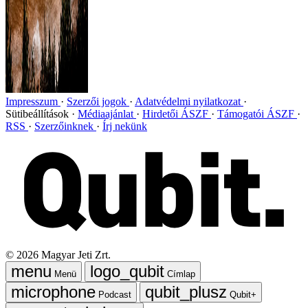
Impresszum
Szerzői jogok
Adatvédelmi nyilatkozat
Sütibeállítások
Médiaajánlat
Hirdetői ÁSZF
Támogatói ÁSZF
RSS
Szerzőinknek
Írj nekünk
©
2026
Magyar Jeti Zrt.
Menü
Címlap
Podcast
Qubit+