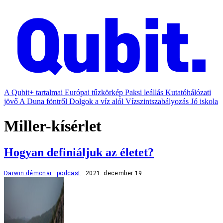
A Qubit+ tartalmai
Európai tűzkörkép
Paksi leállás
Kutatóhálózati
jövő
A Duna föntről
Dolgok a víz alól
Vízszintszabályozás
Jó iskola
Miller-kísérlet
Hogyan definiáljuk az életet?
Darwin démonai
podcast
2021. december 19.