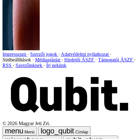
Impresszum
Szerzői jogok
Adatvédelmi nyilatkozat
Sütibeállítások
Médiaajánlat
Hirdetői ÁSZF
Támogatói ÁSZF
RSS
Szerzőinknek
Írj nekünk
©
2026
Magyar Jeti Zrt.
Menü
Címlap