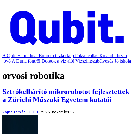
A Qubit+ tartalmai
Európai tűzkörkép
Paksi leállás
Kutatóhálózati
jövő
A Duna föntről
Dolgok a víz alól
Vízszintszabályozás
Jó iskola
orvosi robotika
Sztrókelhárító mikrorobotot fejlesztettek
a Zürichi Műszaki Egyetem kutatói
Vajna Tamás
TECH
2025. november 17.