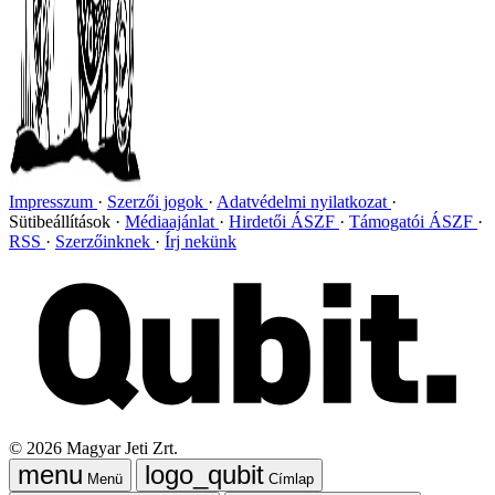
Impresszum
Szerzői jogok
Adatvédelmi nyilatkozat
Sütibeállítások
Médiaajánlat
Hirdetői ÁSZF
Támogatói ÁSZF
RSS
Szerzőinknek
Írj nekünk
©
2026
Magyar Jeti Zrt.
Menü
Címlap