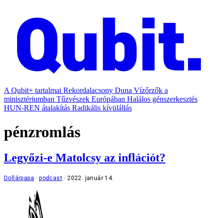
A Qubit+ tartalmai
Rekordalacsony Duna
Vízőrzők a
minisztériumban
Tűzvészek Európában
Halálos génszerkesztés
HUN-REN átalakítás
Radikális kívülállás
pénzromlás
Legyőzi-e Matolcsy az inflációt?
Dollárpapa
podcast
2022. január 14.