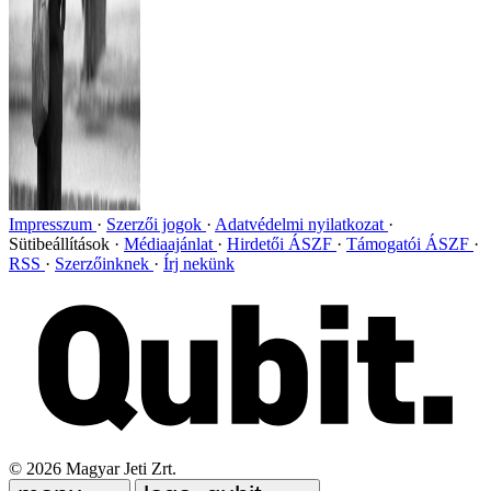
Impresszum
Szerzői jogok
Adatvédelmi nyilatkozat
Sütibeállítások
Médiaajánlat
Hirdetői ÁSZF
Támogatói ÁSZF
RSS
Szerzőinknek
Írj nekünk
©
2026
Magyar Jeti Zrt.