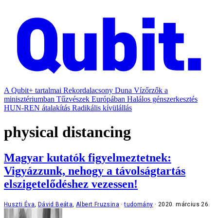
A Qubit+ tartalmai
Rekordalacsony Duna
Vízőrzők a
minisztériumban
Tűzvészek Európában
Halálos génszerkesztés
HUN-REN átalakítás
Radikális kívülállás
physical distancing
Magyar kutatók figyelmeztetnek:
Vigyázzunk, nehogy a távolságtartás
elszigetelődéshez vezessen!
Huszti Éva
,
Dávid Beáta
,
Albert Fruzsina
tudomány
2020. március 26.