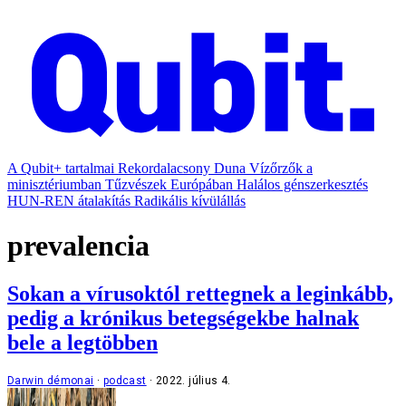
A Qubit+ tartalmai
Rekordalacsony Duna
Vízőrzők a
minisztériumban
Tűzvészek Európában
Halálos génszerkesztés
HUN-REN átalakítás
Radikális kívülállás
prevalencia
Sokan a vírusoktól rettegnek a leginkább,
pedig a krónikus betegségekbe halnak
bele a legtöbben
Darwin démonai
podcast
2022. július 4.