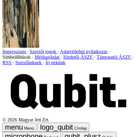
Impresszum
Szerzői jogok
Adatvédelmi nyilatkozat
Sütibeállítások
Médiaajánlat
Hirdetői ÁSZF
Támogatói ÁSZF
RSS
Szerzőinknek
Írj nekünk
©
2026
Magyar Jeti Zrt.
Menü
Címlap