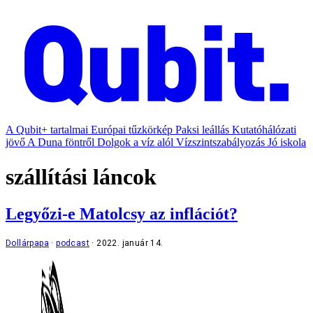
A Qubit+ tartalmai
Európai tűzkörkép
Paksi leállás
Kutatóhálózati
jövő
A Duna föntről
Dolgok a víz alól
Vízszintszabályozás
Jó iskola
szállítási láncok
Legyőzi-e Matolcsy az inflációt?
Dollárpapa
podcast
2022. január 14.