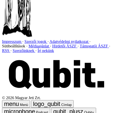
Impresszum
Szerzői jogok
Adatvédelmi nyilatkozat
Sütibeállítások
Médiaajánlat
Hirdetői ÁSZF
Támogatói ÁSZF
RSS
Szerzőinknek
Írj nekünk
©
2026
Magyar Jeti Zrt.
Menü
Címlap
Podcast
Qubit+