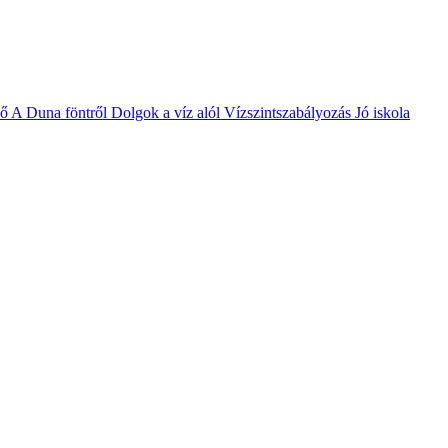
vő
A Duna föntről
Dolgok a víz alól
Vízszintszabályozás
Jó iskola