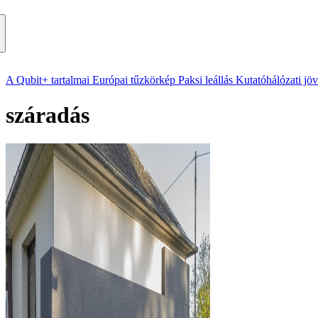
A Qubit+ tartalmai
Európai tűzkörkép
Paksi leállás
Kutatóhálózati jö
száradás