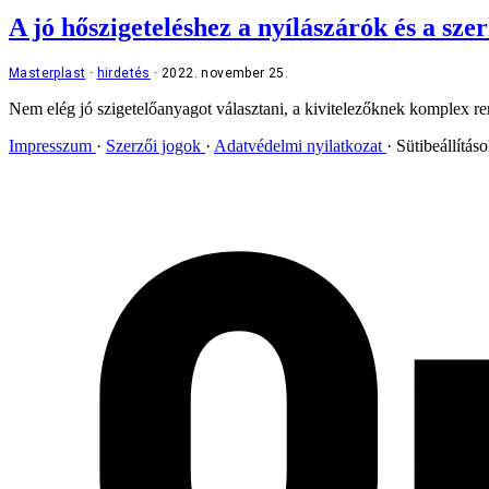
A jó hőszigeteléshez a nyílászárók és a sze
Masterplast
hirdetés
2022. november 25.
Nem elég jó szigetelőanyagot választani, a kivitelezőknek komplex rend
Impresszum
Szerzői jogok
Adatvédelmi nyilatkozat
Sütibeállítás