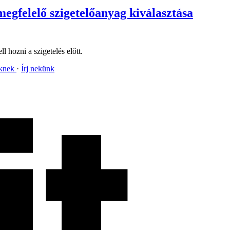
 megfelelő szigetelőanyag kiválasztása
 hozni a szigetelés előtt.
nknek
Írj nekünk