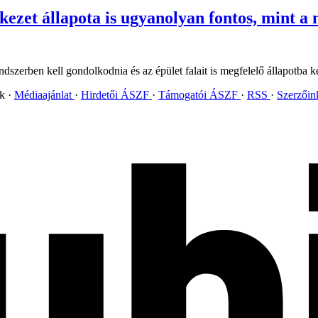
rkezet állapota is ugyanolyan fontos, mint a
szerben kell gondolkodnia és az épület falait is megfelelő állapotba kell
ok
Médiaajánlat
Hirdetői ÁSZF
Támogatói ÁSZF
RSS
Szerzői