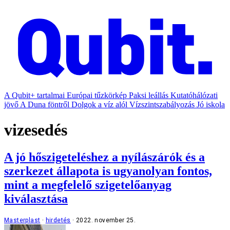
A Qubit+ tartalmai
Európai tűzkörkép
Paksi leállás
Kutatóhálózati
jövő
A Duna föntről
Dolgok a víz alól
Vízszintszabályozás
Jó iskola
vizesedés
A jó hőszigeteléshez a nyílászárók és a
szerkezet állapota is ugyanolyan fontos,
mint a megfelelő szigetelőanyag
kiválasztása
Masterplast
hirdetés
2022. november 25.