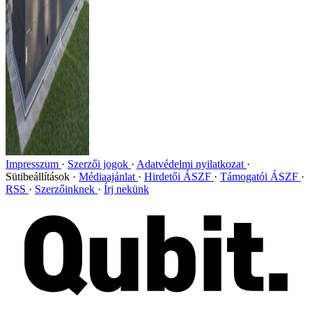
Impresszum
Szerzői jogok
Adatvédelmi nyilatkozat
Sütibeállítások
Médiaajánlat
Hirdetői ÁSZF
Támogatói ÁSZF
RSS
Szerzőinknek
Írj nekünk