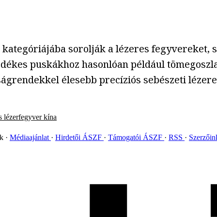
kategóriájába sorolják a lézeres fegyvereket, 
dékes puskákhoz hasonlóan például tömegoszlat
ságrendekkel élesebb precíziós sebészeti lézere
s
lézerfegyver
kína
ok
Médiaajánlat
Hirdetői ÁSZF
Támogatói ÁSZF
RSS
Szerzői