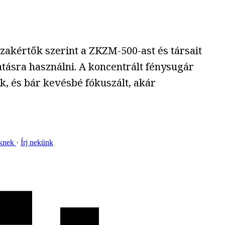
szakértők szerint a ZKZM-500-ast és társait
ásra használni. A koncentrált fénysugár
k, és bár kevésbé fókuszált, akár
nknek
Írj nekünk