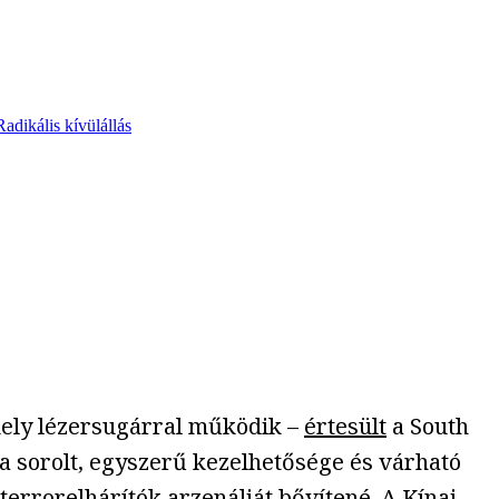
Radikális kívülállás
mely lézersugárral működik –
értesült
a South
a sorolt, egyszerű kezelhetősége és várható
errorelhárítók arzenálját bővítené. A Kínai