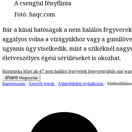
A csengtui fényflinta
Fotó
:
haqc.com
Bár a kínai hatóságok a nem halálos fegyverek 
aggályos volna a vízágyúkhoz vagy a gumilöve
ugyanis úgy viselkedik, mint a szikéknél nagy
életveszélyes égési sérüléseket is okozhat.
lézerpuska
lézer
ak-47
nem halálos fegyverek
fegyvergyártás
star war
Megosztás
Impresszum
Szerzői jogok
Adatvédelmi nyilatkozat
Sütibeállítás