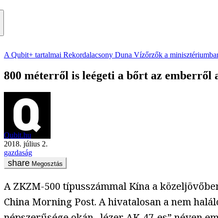
A Qubit+ tartalmai
Rekordalacsony Duna
Vízőrzők a minisztériumba
800 méterről is leégeti a bőrt az emberről 
Qubit.hu
2018. július 2.
gazdaság
Megosztás
A ZKZM-500 típusszámmal Kína a közeljövőben 
China Morning Post. A hivatalosan a nem halál
népszerűsége okán „lézer AK-47-es” néven emle