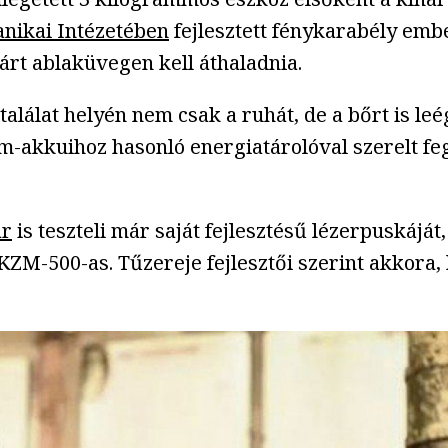
nikai Intézetében
fejlesztett fénykarabély emb
árt ablaküvegen kell áthaladnia.
lálat helyén nem csak a ruhát, de a bőrt is leég
ium-akkuihoz hasonló energiatárolóval szerelt f
ár
is teszteli már saját fejlesztésű lézerpuskáját
KZM-500-as. Tűzereje fejlesztői szerint akkora,