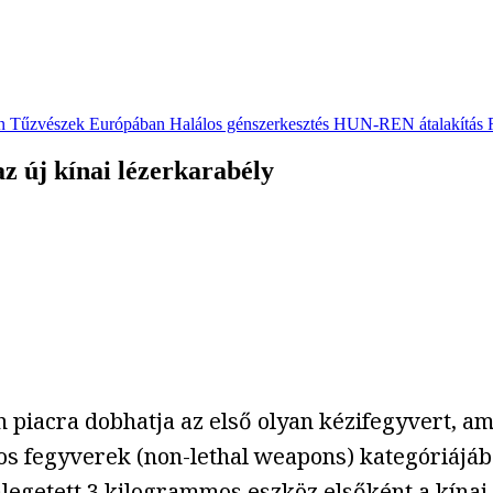
n
Tűzvészek Európában
Halálos génszerkesztés
HUN-REN átalakítás
az új kínai lézerkarabély
piacra dobhatja az első olyan kézifegyvert, a
os fegyverek (non-lethal weapons) kategóriájáb
getett 3 kilogrammos eszköz elsőként a kínai t