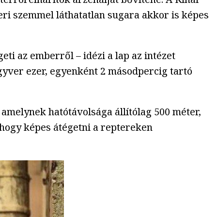
eri szemmel láthatatlan sugara akkor is képes
eti az emberről – idézi a lap az intézet
egyver ezer, egyenként 2 másodpercig tartó
, amelynek hatótávolsága állítólag 500 méter,
 hogy képes átégetni a reptereken