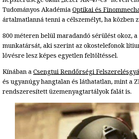
Tudományos Akadémia
Optikai és Finommecha
ártalmatlanná tenni a célszemélyt, ha közben z
800 méteren belül maradandó sérülést okoz, a ta
munkatársát, aki szerint az okostelefonok lít
lövésre lesz képes egyetlen feltöltéssel.
Kínában a
Csengtui Rendőrségi Felszerelésgy
és ugyanúgy hangtalan és láthatatlan, mint a Z
rendszeresített üzemenyagtartályok falát is.