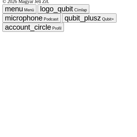
©
2026
Magyar Jeti Zrt.
Menü
Címlap
Podcast
Qubit+
Profil