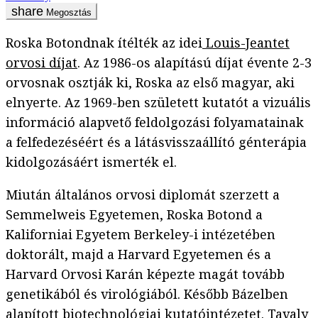
Megosztás
Roska Botondnak ítélték az idei
Louis-Jeantet
orvosi díjat
. Az 1986-os alapítású díjat évente 2-3
orvosnak osztják ki, Roska az első magyar, aki
elnyerte. Az 1969-ben született kutatót a vizuális
információ alapvető feldolgozási folyamatainak
a felfedezéséért és a látásvisszaállító génterápia
kidolgozásáért ismerték el.
Miután általános orvosi diplomát szerzett a
Semmelweis Egyetemen, Roska Botond a
Kaliforniai Egyetem Berkeley-i intézetében
doktorált, majd a Harvard Egyetemen és a
Harvard Orvosi Karán képezte magát tovább
genetikából és virológiából. Később Bázelben
alapított
biotechnológiai kutatóintézetet
. Tavaly