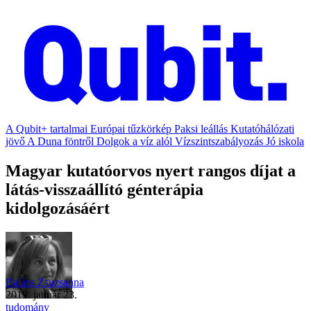
A Qubit+ tartalmai
Európai tűzkörkép
Paksi leállás
Kutatóhálózati
jövő
A Duna föntről
Dolgok a víz alól
Vízszintszabályozás
Jó iskola
Magyar kutatóorvos nyert rangos díjat a
látás-visszaállító génterápia
kidolgozásáért
Balázs Zsuzsanna
2019. január 23.
tudomány