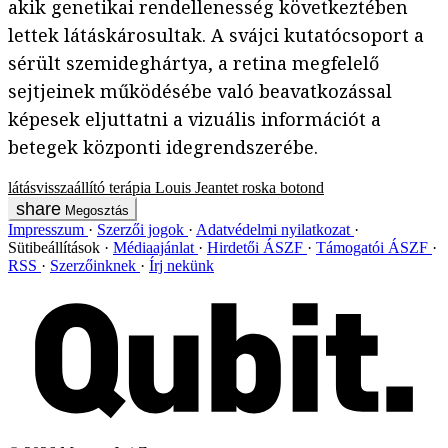
akik genetikai rendellenesség következtében
lettek látáskárosultak. A svájci kutatócsoport a
sérült szemideghártya, a retina megfelelő
sejtjeinek működésébe való beavatkozással
képesek eljuttatni a vizuális információt a
betegek központi idegrendszerébe.
látásvisszaállító terápia
Louis Jeantet
roska botond
Megosztás
Impresszum
Szerzői jogok
Adatvédelmi nyilatkozat
Sütibeállítások
Médiaajánlat
Hirdetői ÁSZF
Támogatói ÁSZF
RSS
Szerzőinknek
Írj nekünk