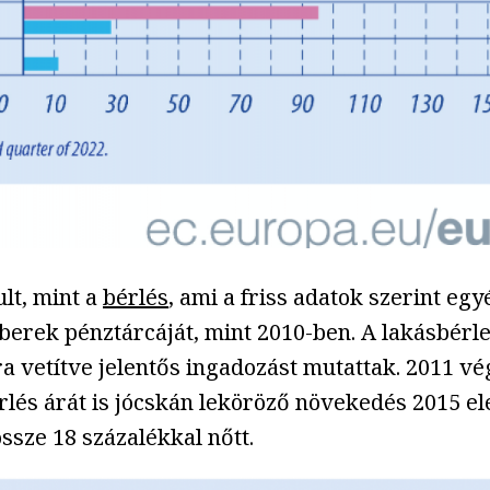
lt, mint a
bérlés
, ami a friss adatok szerint e
erek pénztárcáját, mint 2010-ben. A lakásbérl
ra vetítve jelentős ingadozást mutattak. 2011 v
rlés árát is jócskán leköröző növekedés 2015 ele
ssze 18 százalékkal nőtt.