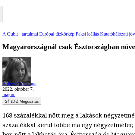
A Qubit+ tartalmai
Európai tűzkörkép
Paksi leállás
Kutatóhálózati jö
Magyarországnál csak Észtországban növe
Balázs Zsuzsanna
2022. október 7.
majom
Megosztás
168 százalékkal nőtt meg a lakások négyzetmé
százalékkal kerül többe ma egy négyzetméter,
ben nőtt a lakhatás ára. Észtország és Magya