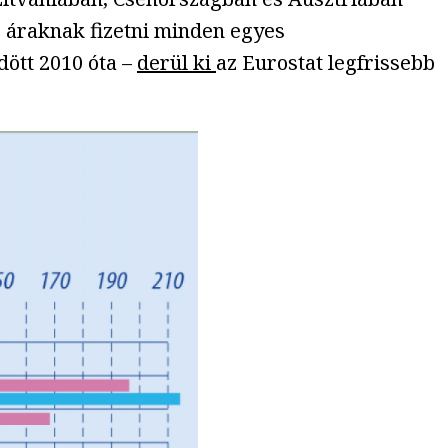
s áraknak fizetni minden egyes
ött 2010 óta –
derül ki
az Eurostat legfrissebb