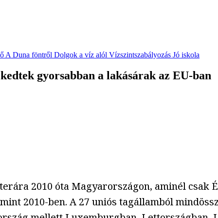
vő
A Duna föntről
Dolgok a víz alól
Vízszintszabályozás
Jó iskola
kedtek gyorsabban a lakásárak az EU-ban
terára 2010 óta Magyarországon, aminél csak És
 mint 2010-ben. A 27 uniós tagállamból mindöss
rország mellett Luxemburgban, Lettországban, 