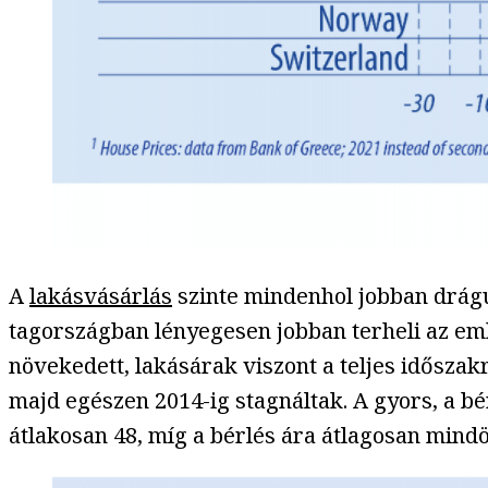
A
lakásvásárlás
szinte mindenhol jobban drágu
tagországban lényegesen jobban terheli az emb
növekedett, lakásárak viszont a teljes időszak
majd egészen 2014-ig stagnáltak. A gyors, a bé
átlakosan 48, míg a bérlés ára átlagosan mindö