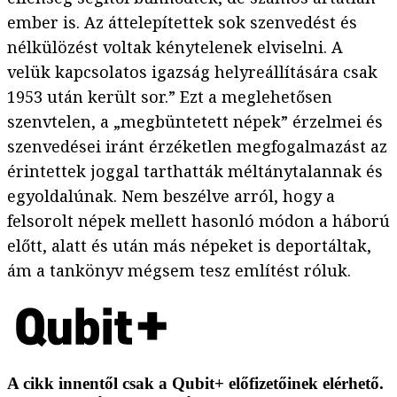
ember is. Az áttelepítettek sok szenvedést és
nélkülözést voltak kénytelenek elviselni. A
velük kapcsolatos igazság helyreállítására csak
1953 után került sor.” Ezt a meglehetősen
szenvtelen, a „megbüntetett népek” érzelmei és
szenvedései iránt érzéketlen megfogalmazást az
érintettek joggal tarthatták méltánytalannak és
egyoldalúnak. Nem beszélve arról, hogy a
felsorolt népek mellett hasonló módon a háború
előtt, alatt és után más népeket is deportáltak,
ám a tankönyv mégsem tesz említést róluk.
A cikk innentől csak a Qubit+ előfizetőinek elérhető.