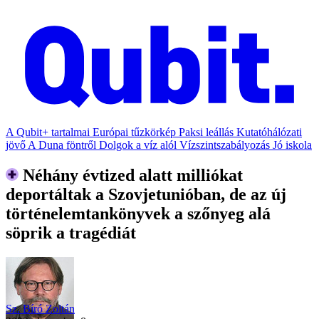
A Qubit+ tartalmai
Európai tűzkörkép
Paksi leállás
Kutatóhálózati
jövő
A Duna föntről
Dolgok a víz alól
Vízszintszabályozás
Jó iskola
Néhány évtized alatt milliókat
deportáltak a Szovjetunióban, de az új
történelemtankönyvek a szőnyeg alá
söprik a tragédiát
Sz. Bíró Zoltán