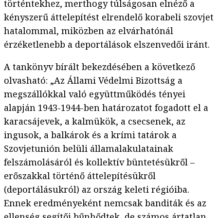
történtekhez, merthogy túlságosan elnéző a
kényszerű áttelepítést elrendelő korabeli szovjet
hatalommal, miközben az elvárhatónál
érzéketlenebb a deportálások elszenvedői iránt.
A tankönyv bírált bekezdésében a következő
olvasható: „Az Állami Védelmi Bizottság a
megszállókkal való együttműködés tényei
alapján 1943-1944-ben határozatot fogadott el a
karacsájevek, a kalmükök, a csecsenek, az
ingusok, a balkárok és a krími tatárok a
Szovjetunión belüli államalakulatainak
felszámolásáról és kollektív büntetésükről –
erőszakkal történő áttelepítésükről
(deportálásukról) az ország keleti régióiba.
Ennek eredményeként nemcsak banditák és az
ellenség segítői bűnhődtek, de számos ártatlan