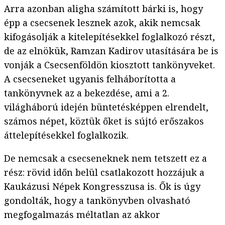
Arra azonban aligha számított bárki is, hogy
épp a csecsenek lesznek azok, akik nemcsak
kifogásolják a kitelepítésekkel foglalkozó részt,
de az elnökük, Ramzan Kadirov utasítására be is
vonják a Csecsenföldön kiosztott tankönyveket.
A csecseneket ugyanis felháborította a
tankönyvnek az a bekezdése, ami a 2.
világháború idején büntetésképpen elrendelt,
számos népet, köztük őket is sújtó erőszakos
áttelepítésekkel foglalkozik.
De nemcsak a csecseneknek nem tetszett ez a
rész: rövid időn belül csatlakozott hozzájuk a
Kaukázusi Népek Kongresszusa is. Ők is úgy
gondolták, hogy a tankönyvben olvasható
megfogalmazás méltatlan az akkor