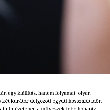
án egy kiállítás, hanem folyamat: olyan
két kurátor dolgozott együtt hosszabb időn
utató Intézetében a művészek több hónapig