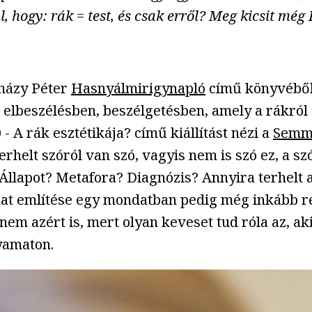
hogy: rák = test, és csak erről? Meg kicsit még I
rházy Péter
Hasnyálmirigynapló
című könyvéből
elbeszélésben, beszélgetésben, amely a rákról s
- A rák esztétikája? című kiállítást nézi a
Semme
a terhelt szóról van szó, vagyis nem is szó ez,
 Állapot? Metafora? Diagnózis? Annyira terhelt 
anat említése egy mondatban pedig még inkább re
em azért is, mert olyan keveset tud róla az, ak
lyamaton.