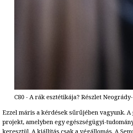
C80 - A rák esztétikája? Részlet Neográd
Ezzel máris a kérdések sűrűjében vagyunk. A
projekt, amelyben egy egészségügyi-tudományo
keresztül. A kiállítás csak a végállomás. A S