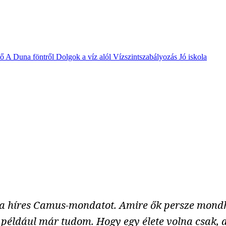
vő
A Duna föntről
Dolgok a víz alól
Vízszintszabályozás
Jó iskola
a híres Camus-mondatot. Amire ők persze mond
t például már tudom. Hogy egy élete volna csak, 