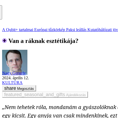
A Qubit+ tartalmai
Európai tűzkörkép
Paksi leállás
Kutatóhálózati jö
Van a ráknak esztétikája?
Nagy Gergely
2024. április 12.
KULTÚRA
Megosztás
Ajándékozás
„Nem tehetek róla, mondanám a gyászolóknak 
egy kicsit. Egy anyja van csak mindenkinek, ez