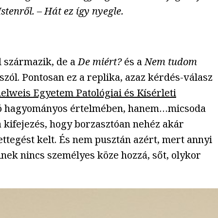
stenről. – Hát ez így nyegle.
 származik, de a
De miért?
és a
Nem tudom
zól. Pontosan ez a replika, azaz kérdés-válasz
lweis Egyetem Patológiai és Kísérleti
 a szó hagyományos értelmében, hanem…micsoda
a kifejezés, hogy borzasztóan nehéz akár
ttegést kelt. És nem pusztán azért, mert annyi
inek nincs személyes köze hozzá, sőt, olykor