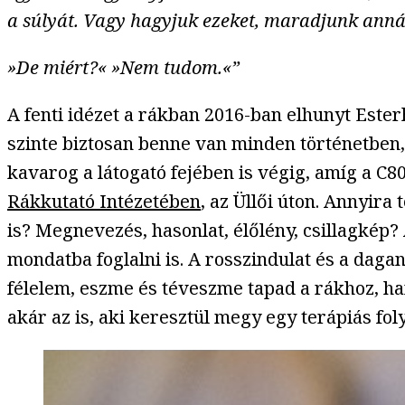
a súlyát. Vagy hagyjuk ezeket, maradjunk annál, 
»De miért?« »Nem tudom.«”
A fenti idézet a rákban 2016-ban elhunyt Este
szinte biztosan benne van minden történetben, 
kavarog a látogató fejében is végig, amíg a C80 
Rákkutató Intézetében
, az Üllői úton. Annyir
is? Megnevezés, hasonlat, élőlény, csillagkép?
mondatba foglalni is. A rosszindulat és a dag
félelem, eszme és téveszme tapad a rákhoz, han
akár az is, aki keresztül megy egy terápiás fo