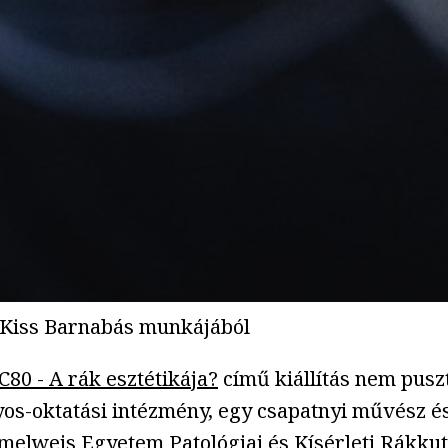
y-Kiss Barnabás munkájából
C80 - A rák esztétikája?
című kiállítás nem puszt
s-oktatási intézmény, egy csapatnyi művész és 
emmelweis Egyetem Patológiai és Kísérleti Rákk