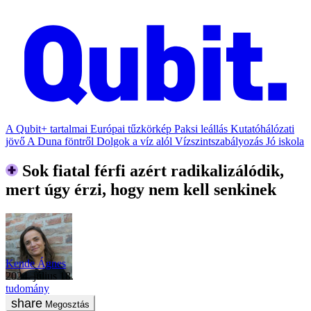
A Qubit+ tartalmai
Európai tűzkörkép
Paksi leállás
Kutatóhálózati
jövő
A Duna föntről
Dolgok a víz alól
Vízszintszabályozás
Jó iskola
Sok fiatal férfi azért radikalizálódik,
mert úgy érzi, hogy nem kell senkinek
Kende Ágnes
2024. július 18.
tudomány
Megosztás