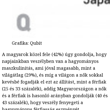
Grafika
:
Qubit
A magyarok közel fele (42%) úgy gondolja, hogy
napjainkban veszélyben van a hagyományos
maszkulinitás, ami jóval magasabb, mint a
világátlag (29%), és míg a világon a nők sokkal
kevésbé fogadják el ezt az állítást, mint a férfiak
(25 és 33 százalék), addig Magyarországon a nők
és a férfiak is hasonló arányban gondolják (40 és
43 százalék), hogy veszély fenyegeti a
hagyományos férfiasság eszményét.