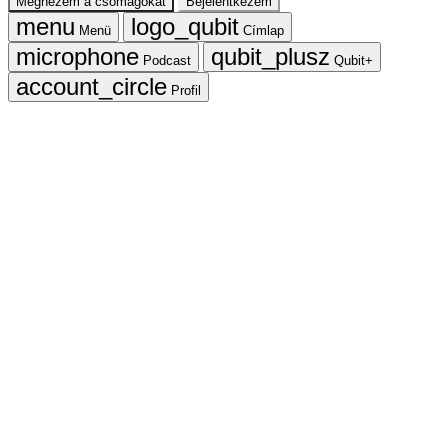
Megnézem a csomagokat
Bejelentkezem
Menü
Címlap
Podcast
Qubit+
Profil