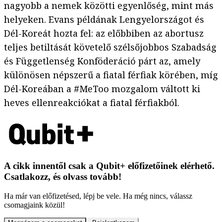
nagyobb a nemek közötti egyenlőség, mint más
helyeken. Evans példának Lengyelországot és
Dél-Koreát hozta fel: az előbbiben az abortusz
teljes betiltását követelő szélsőjobbos Szabadság
és Függetlenség Konföderáció párt az, amely
különösen népszerű a fiatal férfiak körében, míg
Dél-Koreában a #MeToo mozgalom váltott ki
heves ellenreakciókat a fiatal férfiakból.
A cikk innentől csak a Qubit+ előfizetőinek elérhető.
Csatlakozz, és olvass tovább!
Ha már van előfizetésed, lépj be vele. Ha még nincs, válassz
csomagjaink közül!