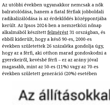
Az utóbbi években ugyanakkor nemcsak a nők
balratolódása, hanem a fiatal férfiak jobboldali
radikalizálódása is az érdeklődés középpontjába
került. Az Ipsos 2024-ben a nemzetközi nőnap
alkalmából készített
felmérést
31 országban, és
ebből kiderült, hogy a késő 90-es, 2000-es
években születettek 26 százaléka gondolja úgy,
hogy az a férfi, aki otthon marad gondoskodni a
gyerekeiről, kevésbé férfi – ez az arány jóval
magasabb, mint az 50-es (11%) vagy az 70-es
években született generáció (20%) esetében