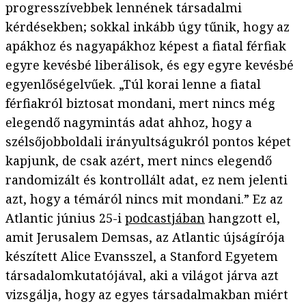
progresszívebbek lennének társadalmi
kérdésekben; sokkal inkább úgy tűnik, hogy az
apákhoz és nagyapákhoz képest a fiatal férfiak
egyre kevésbé liberálisok, és egy egyre kevésbé
egyenlőségelvűek. „Túl korai lenne a fiatal
férfiakról biztosat mondani, mert nincs még
elegendő nagymintás adat ahhoz, hogy a
szélsőjobboldali irányultságukról pontos képet
kapjunk, de csak azért, mert nincs elegendő
randomizált és kontrollált adat, ez nem jelenti
azt, hogy a témáról nincs mit mondani.” Ez az
Atlantic június 25-i
podcastjában
hangzott el,
amit Jerusalem Demsas, az Atlantic újságírója
készített Alice Evansszel, a Stanford Egyetem
társadalomkutatójával, aki a világot járva azt
vizsgálja, hogy az egyes társadalmakban miért