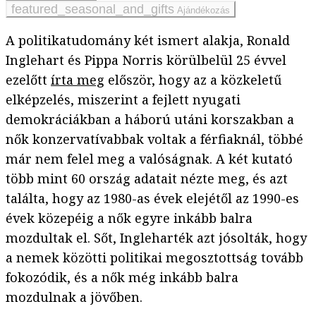
Ajándékozás
A politikatudomány két ismert alakja, Ronald
Inglehart és Pippa Norris körülbelül 25 évvel
ezelőtt
írta meg
először, hogy az a közkeletű
elképzelés, miszerint a fejlett nyugati
demokráciákban a háború utáni korszakban a
nők konzervatívabbak voltak a férfiaknál, többé
már nem felel meg a valóságnak. A két kutató
több mint 60 ország adatait nézte meg, és azt
találta, hogy az 1980-as évek elejétől az 1990-es
évek közepéig a nők egyre inkább balra
mozdultak el. Sőt, Ingleharték azt jósolták, hogy
a nemek közötti politikai megosztottság tovább
fokozódik, és a nők még inkább balra
mozdulnak a jövőben.