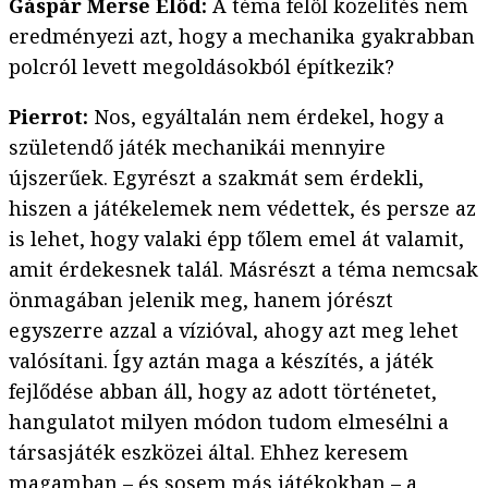
Gáspár Merse Előd:
A téma felől közelítés nem
eredményezi azt, hogy a mechanika gyakrabban
polcról levett megoldásokból építkezik?
Pierrot:
Nos, egyáltalán nem érdekel, hogy a
születendő játék mechanikái mennyire
újszerűek. Egyrészt a szakmát sem érdekli,
hiszen a játékelemek nem védettek, és persze az
is lehet, hogy valaki épp tőlem emel át valamit,
amit érdekesnek talál. Másrészt a téma nemcsak
önmagában jelenik meg, hanem jórészt
egyszerre azzal a vízióval, ahogy azt meg lehet
valósítani. Így aztán maga a készítés, a játék
fejlődése abban áll, hogy az adott történetet,
hangulatot milyen módon tudom elmesélni a
társasjáték eszközei által. Ehhez keresem
magamban – és sosem más játékokban – a