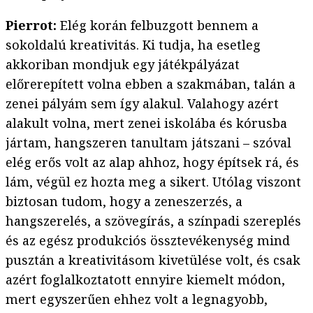
Pierrot:
Elég korán felbuzgott bennem a
sokoldalú kreativitás. Ki tudja, ha esetleg
akkoriban mondjuk egy játékpályázat
előrerepített volna ebben a szakmában, talán a
zenei pályám sem így alakul. Valahogy azért
alakult volna, mert zenei iskolába és kórusba
jártam, hangszeren tanultam játszani – szóval
elég erős volt az alap ahhoz, hogy építsek rá, és
lám, végül ez hozta meg a sikert. Utólag viszont
biztosan tudom, hogy a zeneszerzés, a
hangszerelés, a szövegírás, a színpadi szereplés
és az egész produkciós össztevékenység mind
pusztán a kreativitásom kivetülése volt, és csak
azért foglalkoztatott ennyire kiemelt módon,
mert egyszerűen ehhez volt a legnagyobb,