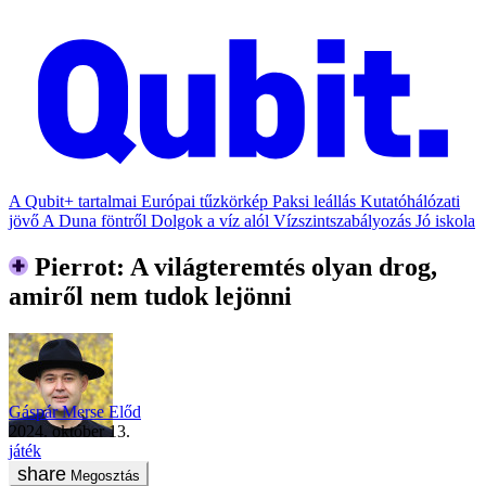
A Qubit+ tartalmai
Európai tűzkörkép
Paksi leállás
Kutatóhálózati
jövő
A Duna föntről
Dolgok a víz alól
Vízszintszabályozás
Jó iskola
Pierrot: A világteremtés olyan drog,
amiről nem tudok lejönni
Gáspár Merse Előd
2024. október 13.
játék
Megosztás