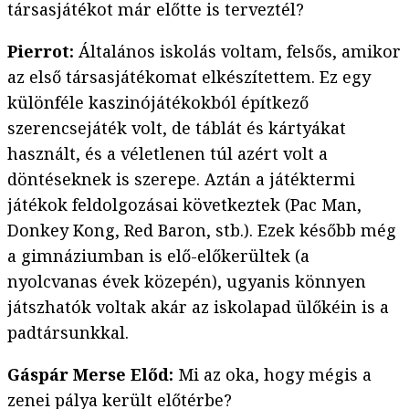
társasjátékot már előtte is terveztél?
Pierrot:
Általános iskolás voltam, felsős, amikor
az első társasjátékomat elkészítettem. Ez egy
különféle kaszinójátékokból építkező
szerencsejáték volt, de táblát és kártyákat
használt, és a véletlenen túl azért volt a
döntéseknek is szerepe. Aztán a játéktermi
játékok feldolgozásai következtek (Pac Man,
Donkey Kong, Red Baron, stb.). Ezek később még
a gimnáziumban is elő-előkerültek (a
nyolcvanas évek közepén), ugyanis könnyen
játszhatók voltak akár az iskolapad ülőkéin is a
padtársunkkal.
Gáspár Merse Előd:
Mi az oka, hogy mégis a
zenei pálya került előtérbe?