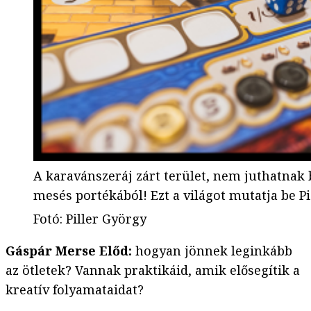
A karavánszeráj zárt terület, nem juthatnak b
mesés portékából! Ezt a világot mutatja be Pi
Fotó
:
Piller György
Gáspár Merse Előd:
hogyan jönnek leginkább
az ötletek? Vannak praktikáid, amik elősegítik a
kreatív folyamataidat?