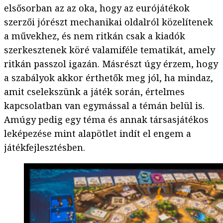
elsősorban az az oka, hogy az eurójátékok
szerzői jórészt mechanikai oldalról közelítenek
a művekhez, és nem ritkán csak a kiadók
szerkesztenek köré valamiféle tematikát, amely
ritkán passzol igazán. Másrészt úgy érzem, hogy
a szabályok akkor érthetők meg jól, ha mindaz,
amit cselekszünk a játék során, értelmes
kapcsolatban van egymással a témán belül is.
Amúgy pedig egy téma és annak társasjátékos
leképezése mint alapötlet indít el engem a
játékfejlesztésben.