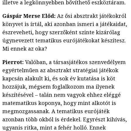
illetve a legkönnyebben bővíthető eszköztáram.
Gáspár Merse Előd:
Az ősi absztrakt játékokról
könyvet is írtál, aki azonban ismeri a játékaidat,
észreveheti, hogy szerzőként szinte kizárólag
úgynevezett tematikus eurójátékokat készítesz.
Mi ennek az oka?
Pierrot:
Valóban, a társasjátékos szenvedélyem
egyértelműen az absztrakt stratégiai játékok
kapcsán alakult ki, és sok év kutatása is köt
hozzájuk, mégsem foglalkozom ma ilyenek
készítésével – talán nem vagyok ehhez eléggé
matematikus koponya, hogy mint alkotót is
megmozgassanak. A tematikus eurójáték
azonban több okból is érdekel. Egyrészt kihívás,
ugyanis ritka, mint a fehér holló. Ennek