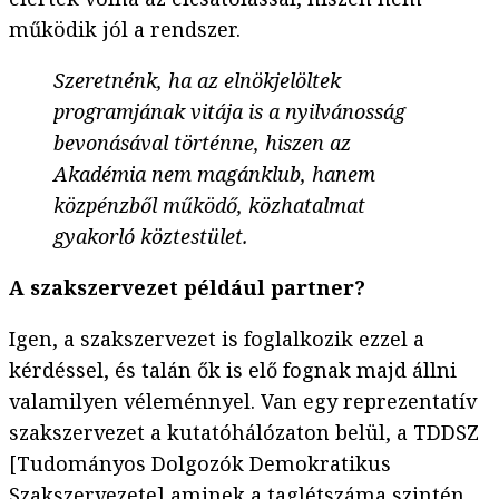
működik jól a rendszer.
Szeretnénk, ha az elnökjelöltek
programjának vitája is a nyilvánosság
bevonásával történne, hiszen az
Akadémia nem magánklub, hanem
közpénzből működő, közhatalmat
gyakorló köztestület.
A
szakszervezet
például partner?
Igen, a szakszervezet is foglalkozik ezzel a
kérdéssel, és talán ők is elő fognak majd állni
valamilyen véleménnyel. Van egy reprezentatív
szakszervezet a kutatóhálózaton belül, a TDDSZ
[Tudományos Dolgozók Demokratikus
Szakszervezete] aminek a taglétszáma szintén