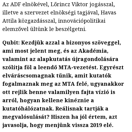
Az ADF elnökével, Lőrincz Viktor jogásszal,
illetve a szervezet elnökségi tagjával, Havas
Attila közgazdásszal, innovációpolitikai
elemzővel ültünk le beszélgetni.
Qubit: Kezdjük azzal a bizonyos szöveggel,
ami most jelent meg, és az Akadémia,
valamint az alapkutatás újragondolására
szólítja föl a leendő MTA-vezetést. Egyrészt
elváráscsomagnak tűnik, amit kutatók
fogalmaznak meg az MTA felé, ugyanakkor
ott rejlik benne valamilyen fajta vízió is
arról, hogyan kellene kinéznie a
kutatóhálózatnak. Reálisnak tartják a
megvalósulását? Hiszen ha jól értem, azt
javasolja, hogy menjünk vissza 2019 elé.