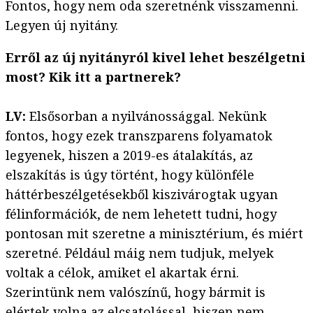
Fontos, hogy nem oda szeretnénk visszamenni.
Legyen új nyitány.
Erről az új nyitányról kivel lehet beszélgetni
most? Kik itt a partnerek?
LV:
Elsősorban a nyilvánossággal. Nekünk
fontos, hogy ezek transzparens folyamatok
legyenek, hiszen a 2019-es átalakítás, az
elszakítás is úgy történt, hogy különféle
háttérbeszélgetésekből kiszivárogtak ugyan
félinformációk, de nem lehetett tudni, hogy
pontosan mit szeretne a minisztérium, és miért
szeretné. Például máig nem tudjuk, melyek
voltak a célok, amiket el akartak érni.
Szerintünk nem valószínű, hogy bármit is
elértek volna az elcsatolással, hiszen nem