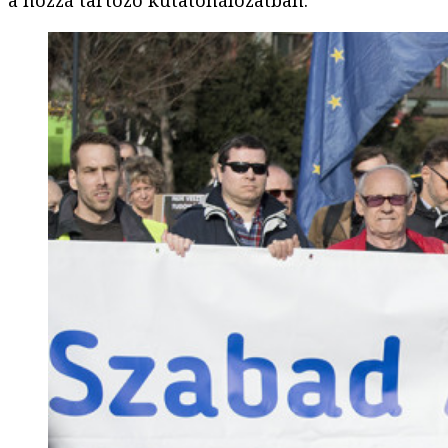
a hozzá tartozó kutatóhálózatban.