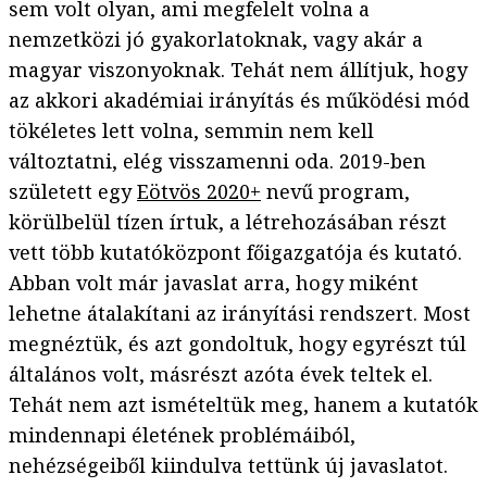
sem volt olyan, ami megfelelt volna a
nemzetközi jó gyakorlatoknak, vagy akár a
magyar viszonyoknak. Tehát nem állítjuk, hogy
az akkori akadémiai irányítás és működési mód
tökéletes lett volna, semmin nem kell
változtatni, elég visszamenni oda. 2019-ben
született egy
Eötvös 2020+
nevű program,
körülbelül tízen írtuk, a létrehozásában részt
vett több kutatóközpont főigazgatója és kutató.
Abban volt már javaslat arra, hogy miként
lehetne átalakítani az irányítási rendszert. Most
megnéztük, és azt gondoltuk, hogy egyrészt túl
általános volt, másrészt azóta évek teltek el.
Tehát nem azt ismételtük meg, hanem a kutatók
mindennapi életének problémáiból,
nehézségeiből kiindulva tettünk új javaslatot.