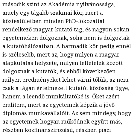
második szint az Akadémia nyilvánossága,
amely egy tágabb szakmai kör, mert a
köztestületben minden PhD-fokozattal
rendelkező magyar kutató tag, és nagyon sokan
egyetemeken dolgoznak, soha nem is dolgoztak
a kutatóhálózatban. A harmadik kör pedig ennél
is szélesebb, mert az, hogy milyen a magyar
alapkutatás helyzete, milyen feltételek között
dolgoznak a kutatók, és ebből következően
milyen eredményeket lehet várni tőlük, az nem
csak a tágan értelmezett kutatói közösség ügye,
hanem a leendő munkáltatóké is. Őket azért
említem, mert az egyetemek képzik a jövő
diplomás munkavállalóit. Az sem mindegy, hogy
az egyetemek hogyan működnek együtt más,
részben közfinanszírozású, részben piaci