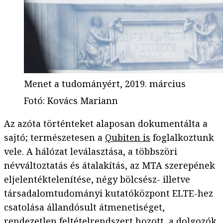
Menet a tudományért, 2019. március
Fotó
:
Kovács Mariann
Az azóta történteket alaposan dokumentálta a
sajtó; természetesen a
Qubiten is
foglalkoztunk
vele. A hálózat leválasztása, a többszöri
névváltoztatás és átalakítás, az MTA szerepének
eljelentéktelenítése, négy bölcsész- illetve
társadalomtudományi kutatóközpont ELTE-hez
csatolása állandósult átmenetiséget,
rendezetlen feltételrendszert hozott, a dolgozók