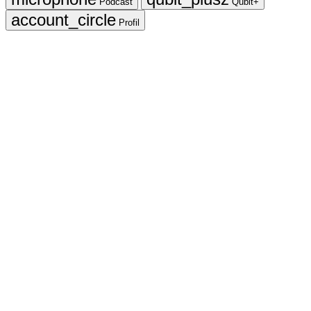
Podcast
Qubit+
Profil