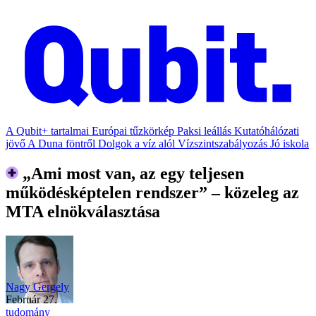
A Qubit+ tartalmai
Európai tűzkörkép
Paksi leállás
Kutatóhálózati
jövő
A Duna föntről
Dolgok a víz alól
Vízszintszabályozás
Jó iskola
„Ami most van, az egy teljesen
működésképtelen rendszer” – közeleg az
MTA elnökválasztása
Nagy Gergely
február 27.
tudomány