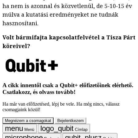
ha nem is azonnal és közvetlenül, de 5-10-15 év
múlva a kutatási eredményeket ne tudnák
hasznosítani.
Volt bármifajta kapcsolatfelvétel a Tisza Párt
köreivel?
A cikk innentől csak a Qubit+ előfizetőinek elérhető.
Csatlakozz, és olvass tovább!
Ha már van előfizetésed, lépj be vele. Ha még nincs, válassz
csomagjaink közül!
Megnézem a csomagokat
Bejelentkezem
Menü
Címlap