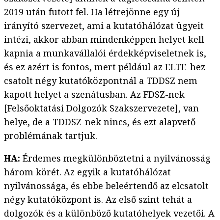
2019 után futott fel. Ha létrejönne egy új
irányító szervezet, ami a kutatóhálózat ügyeit
intézi, akkor abban mindenképpen helyet kell
kapnia a munkavállalói érdekképviseletnek is,
és ez azért is fontos, mert például az ELTE-hez
csatolt négy kutatóközpontnál a TDDSZ nem
kapott helyet a szenátusban. Az FDSZ-nek
[Felsőoktatási Dolgozók Szakszervezete], van
helye, de a TDDSZ-nek nincs, és ezt alapvető
problémának tartjuk.
HA:
Érdemes megkülönböztetni a nyilvánosság
három körét. Az egyik a kutatóhálózat
nyilvánossága, és ebbe beleértendő az elcsatolt
négy kutatóközpont is. Az első szint tehát a
dolgozók és a különböző kutatóhelyek vezetői. A