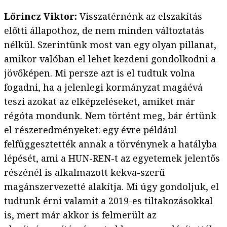
Lőrincz Viktor:
Visszatérnénk az elszakítás
előtti állapothoz, de nem minden változtatás
nélkül. Szerintünk most van egy olyan pillanat,
amikor valóban el lehet kezdeni gondolkodni a
jövőképen. Mi persze azt is el tudtuk volna
fogadni, ha a jelenlegi kormányzat magáévá
teszi azokat az elképzeléseket, amiket már
régóta mondunk. Nem történt meg, bár értünk
el részeredményeket: egy évre például
felfüggesztették annak a törvénynek a hatályba
lépését, ami a HUN-REN-t az egyetemek jelentős
részénél is alkalmazott kekva-szerű
magánszervezetté alakítja. Mi úgy gondoljuk, el
tudtunk érni valamit a 2019-es tiltakozásokkal
is, mert már akkor is felmerült az