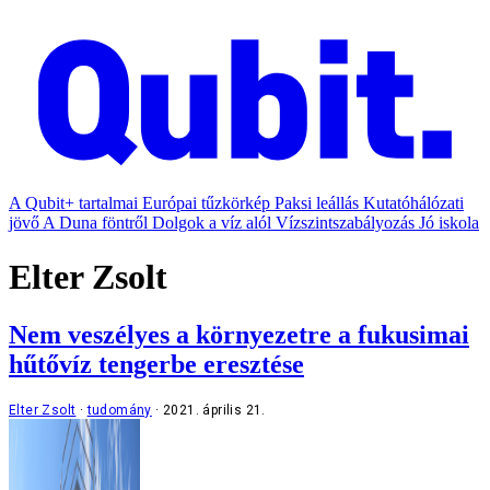
A Qubit+ tartalmai
Európai tűzkörkép
Paksi leállás
Kutatóhálózati
jövő
A Duna föntről
Dolgok a víz alól
Vízszintszabályozás
Jó iskola
Elter Zsolt
Nem veszélyes a környezetre a fukusimai
hűtővíz tengerbe eresztése
Elter Zsolt
tudomány
2021. április 21.