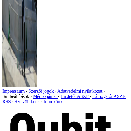
Impresszum
Szerzői jogok
Adatvédelmi nyilatkozat
Sütibeállítások
Médiaajánlat
Hirdetői ÁSZF
Támogatói ÁSZF
RSS
Szerzőinknek
Írj nekünk