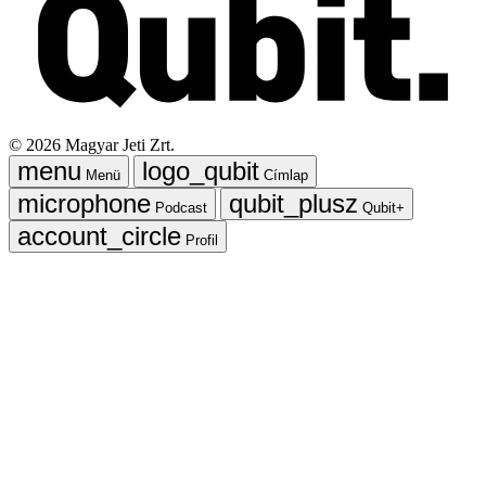
©
2026
Magyar Jeti Zrt.
Menü
Címlap
Podcast
Qubit+
Profil