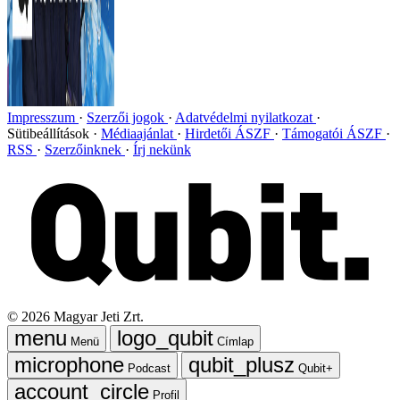
Impresszum
Szerzői jogok
Adatvédelmi nyilatkozat
Sütibeállítások
Médiaajánlat
Hirdetői ÁSZF
Támogatói ÁSZF
RSS
Szerzőinknek
Írj nekünk
©
2026
Magyar Jeti Zrt.
Menü
Címlap
Podcast
Qubit+
Profil