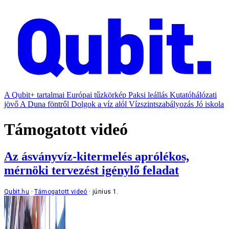
A Qubit+ tartalmai
Európai tűzkörkép
Paksi leállás
Kutatóhálózati
jövő
A Duna föntről
Dolgok a víz alól
Vízszintszabályozás
Jó iskola
Támogatott videó
Az ásványvíz-kitermelés aprólékos,
mérnöki tervezést igénylő feladat
Qubit.hu
Támogatott videó
június 1.